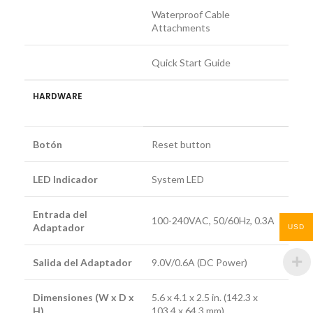
Waterproof Cable
Attachments
Quick Start Guide
HARDWARE
Botón
Reset button
LED Indicador
System LED
Entrada del
100-240VAC, 50/60Hz, 0.3A
Adaptador
USD
Salida del Adaptador
9.0V/0.6A (DC Power)
Dimensiones (W x D x
5.6 x 4.1 x 2.5 in. (142.3 x
H)
103.4 x 64.3 mm)