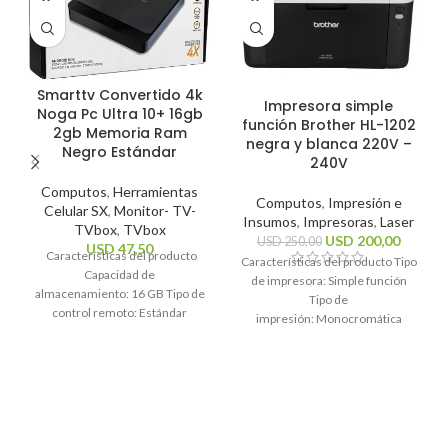
Smarttv Convertido 4k
Impresora simple
Noga Pc Ultra 10+ 16gb
función Brother HL-1202
2gb Memoria Ram
negra y blanca 220V –
Negro Estándar
240V
Computos
,
Herramientas
Computos
,
Impresión e
Celular SX
,
Monitor- TV-
Insumos
,
Impresoras
,
Laser
TVbox
,
TVbox
USD
200,00
USD
250,00
USD
47,50
Características del producto
Características del producto Tipo
Capacidad de
de impresora: Simple función
almacenamiento: 16 GB Tipo de
Tipo de
control remoto: Estándar
impresión: Monocromática
Sistema operativo: Android 10
Tecnología de impresión: Láser
Estándares Wi-Fi: 2.4GHz, 5Ghz
Funciones de la
Resolución máxima
impresora: Impresión
Características generales Marca