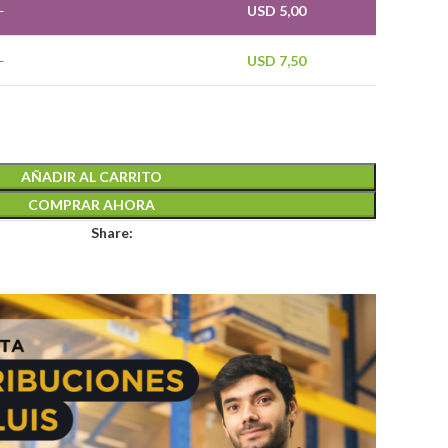
—
USD
5,00
—
USD
7,50
AÑADIR AL CARRITO
COMPRAR AHORA
Share: