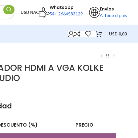
Whatsapp
Envíos
USD NAC
54+ 2664583129
A Todo el país
USD
0,00
ADOR HDMI A VGA KOLKE
UDIO
idad
DESCUENTO (%)
PRECIO