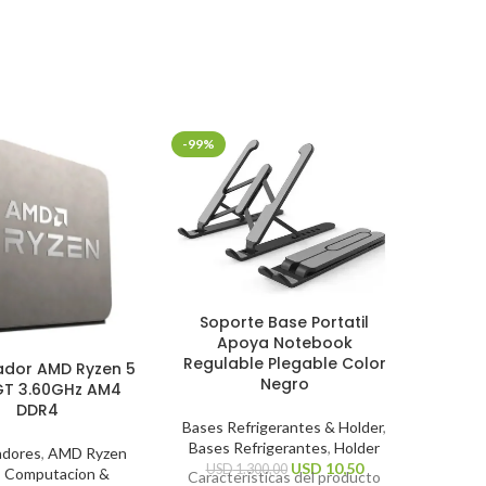
-99%
-30%
Mouse
Soporte Base Portatil
Mi
Apoya Notebook
Regulable Plegable Color
ador AMD Ryzen 5
Perifé
Negro
T 3.60GHz AM4
DDR4
US
Bases Refrigerantes & Holder
,
Caracte
Bases Refrigerantes
,
Holder
Tip
adores
,
AMD Ryzen
USD
10,50
USD
1.300,00
,
Computacion &
Resoluc
Características del producto