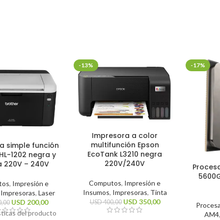
-13%
-17%
Impresora a color
multifunción Epson
a simple función
EcoTank L3210 negra
HL-1202 negra y
220V/240V
a 220V – 240V
Proces
5600G
Computos
,
Impresión e
tos
,
Impresión e
Insumos
,
Impresoras
,
Tinta
,
Impresoras
,
Laser
USD
350,00
USD
200,00
USD
400,00
,00
Proces
sticas del producto
AM4