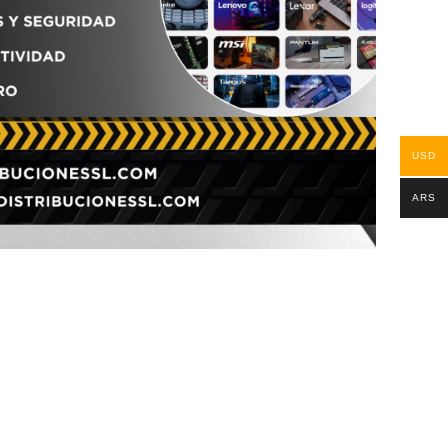
USD
ARS