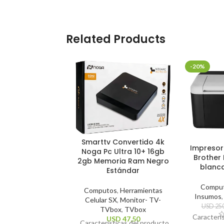
Related Products
-20%
Smarttv Convertido 4k
Impresor
Noga Pc Ultra 10+ 16gb
Brother 
2gb Memoria Ram Negro
blanc
Estándar
Compu
Computos
,
Herramientas
Insumos
Celular SX
,
Monitor- TV-
USD
250
TVbox
,
TVbox
Caracterí
USD
47,50
Características del producto