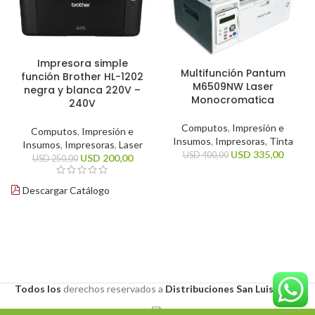
Impresora simple
Multifunción Pantum
función Brother HL-1202
M6509NW Laser
negra y blanca 220V –
Monocromatica
240V
Computos
,
Impresión e
Computos
,
Impresión e
Insumos
,
Impresoras
,
Tinta
Insumos
,
Impresoras
,
Laser
USD
335,00
USD
400,00
USD
200,00
USD
250,00
Descargar Catálogo
Todos los
derechos
reservados a
Distribuciones San Luis S.A.S
.