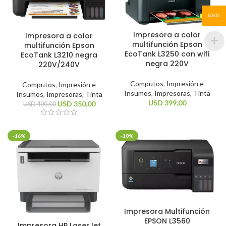
USD
Impresora a color
Impresora a color
multifunción Epson
multifunción Epson
EcoTank L3250 con wifi
EcoTank L3210 negra
negra 220V
220V/240V
Computos
,
Impresión e
Computos
,
Impresión e
Insumos
,
Impresoras
,
Tinta
Insumos
,
Impresoras
,
Tinta
USD
399,00
USD
350,00
USD
400,00
-16%
-10%
Impresora Multifunción
EPSON L3560
Impresora HP LaserJet