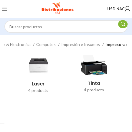
USD NAC
on & Electronica
Computos
Impresión e Insumos
Impresoras
Tinta
Laser
4 products
4 products