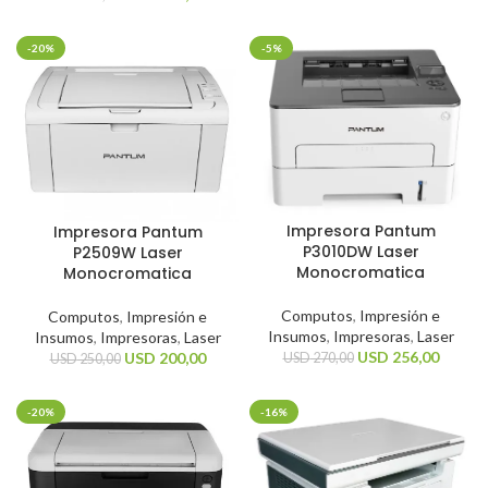
-20%
-5%
Impresora Pantum
Impresora Pantum
P3010DW Laser
P2509W Laser
Monocromatica
Monocromatica
Computos
,
Impresión e
Computos
,
Impresión e
Insumos
,
Impresoras
,
Laser
Insumos
,
Impresoras
,
Laser
USD
256,00
USD
200,00
USD
270,00
USD
250,00
-20%
-16%