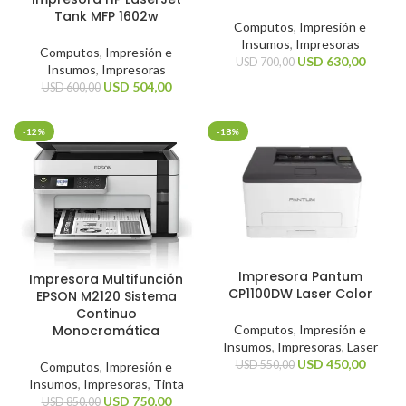
Tank MFP 1602w
Computos
,
Impresión e
Insumos
,
Impresoras
Computos
,
Impresión e
USD
630,00
USD
700,00
Insumos
,
Impresoras
USD
504,00
USD
600,00
-12%
-18%
Impresora Pantum
Impresora Multifunción
CP1100DW Laser Color
EPSON M2120 Sistema
Continuo
Monocromática
Computos
,
Impresión e
Insumos
,
Impresoras
,
Laser
USD
450,00
USD
550,00
Computos
,
Impresión e
Insumos
,
Impresoras
,
Tinta
USD
750,00
USD
850,00