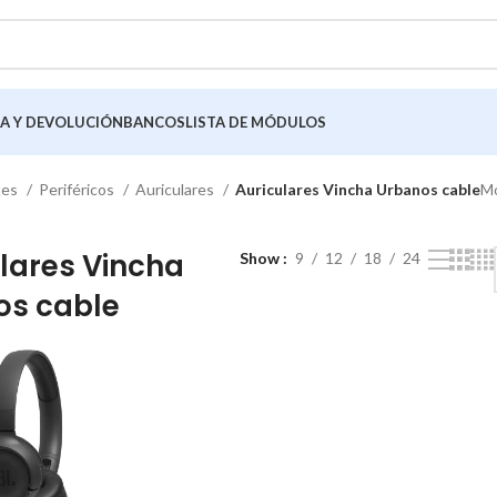
A Y DEVOLUCIÓN
BANCOS
LISTA DE MÓDULOS
tes
Periféricos
Auriculares
Auriculares Vincha Urbanos cable
Mo
lares Vincha
Show
9
12
18
24
os cable