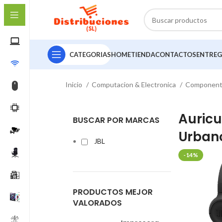
CATEGORIAS
HOME
TIENDA
CONTACTOS
ENTREG
Inicio
Computacion & Electronica
Componen
Auricu
BUSCAR POR MARCAS
Urban
JBL
-14%
PRODUCTOS MEJOR
VALORADOS