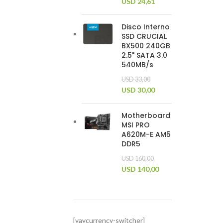
USD
24,61
Disco Interno
SSD CRUCIAL
BX500 240GB
2.5" SATA 3.0
540MB/s
USD
33,00
USD
30,00
Motherboard
MSI PRO
A620M-E AM5
DDR5
USD
160,00
USD
140,00
[yaycurrency-switcher]