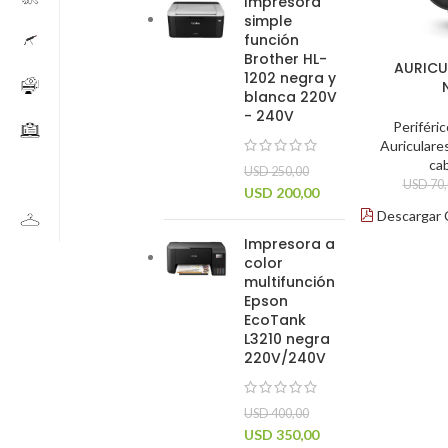
Impresora
simple
función
Brother HL-
AURICU
1202 negra y
blanca 220V
- 240V
Periféri
Auriculare
ca
USD
250,00
USD
70,
USD
200,00
Descargar 
Impresora a
color
multifunción
Epson
EcoTank
L3210 negra
220V/240V
USD
400,00
USD
350,00