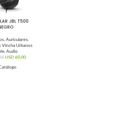
LAR JBL T500
NEGRO
cos
,
Auriculares
,
s Vincha Urbanos
ble
,
Audio
USD
60,00
00
Catálogo