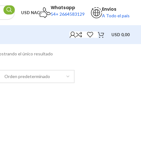
Whatsapp
Envíos
USD NAC
54+ 2664583129
A Todo el país
USD
0,00
strando el único resultado