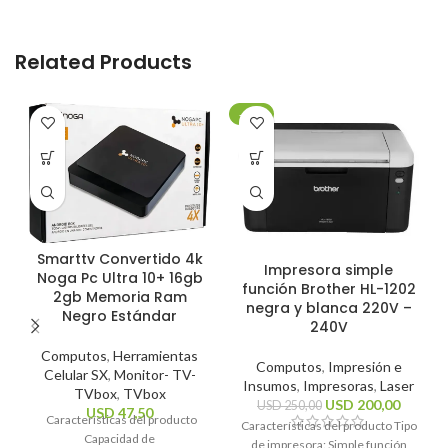
Related Products
-20%
Smarttv Convertido 4k
Impresora simple
Noga Pc Ultra 10+ 16gb
función Brother HL-1202
2gb Memoria Ram
negra y blanca 220V –
Negro Estándar
240V
Computos
,
Herramientas
Computos
,
Impresión e
Celular SX
,
Monitor- TV-
Insumos
,
Impresoras
,
Laser
TVbox
,
TVbox
USD
200,00
USD
250,00
USD
47,50
Características del producto
Características del producto Tipo
Capacidad de
de impresora: Simple función