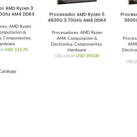
or AMD Ryzen 3
60Ghz AM4 DDR4
Procesador AMD Ryzen 5
Proces
4600G 3.70GHz AM4 DDR4
5600
ores
,
AMD Ryzen
omputacion &
Procesadores
,
AMD Ryzen
a
,
Componentes
,
AM4
,
Computacion &
Proces
ardware
Electronica
,
Componentes
,
AM4
USD
112,70
Hardware
Electro
00
USD
193,00
USD
236,00
USD
2
Catálogo