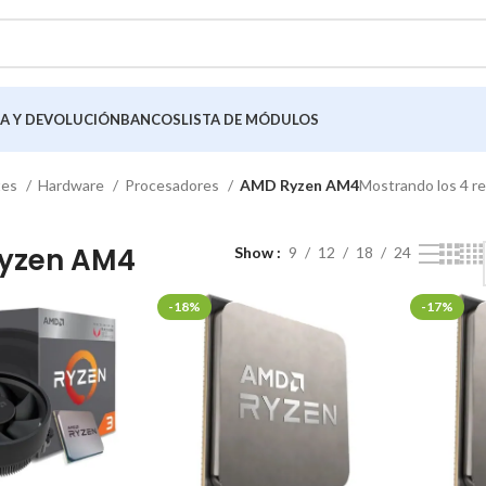
A Y DEVOLUCIÓN
BANCOS
LISTA DE MÓDULOS
tes
Hardware
Procesadores
AMD Ryzen AM4
Mostrando los 4 r
yzen AM4
Show
9
12
18
24
-18%
-17%