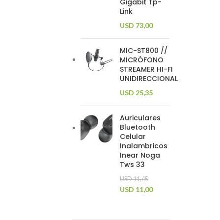
Gigabit Tp-
Link
USD
73,00
MIC-ST800 //
MICRÓFONO
STREAMER HI-FI
UNIDIRECCIONAL
USD
25,35
Auriculares
Bluetooth
Celular
Inalambricos
Inear Noga
Tws 33
USD
11,45
USD
11,00