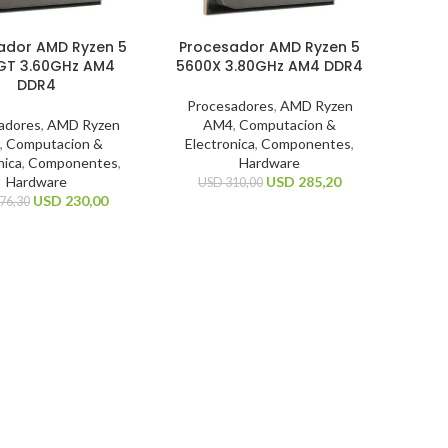
ador AMD Ryzen 5
Procesador AMD Ryzen 5
GT 3.60GHz AM4
5600X 3.80GHz AM4 DDR4
DDR4
Procesadores
,
AMD Ryzen
adores
,
AMD Ryzen
AM4
,
Computacion &
,
Computacion &
Electronica
,
Componentes
,
nica
,
Componentes
,
Hardware
Hardware
USD
285,20
USD
310,00
USD
230,00
76,30