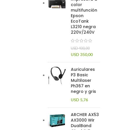
color
multifunción
Epson
EcoTank
L3210 negra
220V/240V
USD
400,00
USD
350,00
Auriculares
P3 Basic
Multilaser
Ph367 en
negro y gris
USD
5,76
ARCHER AX53
AX3000 Wir
DualBand