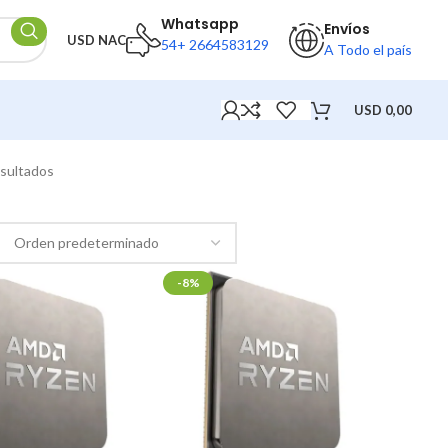
Whatsapp
Envíos
USD NAC
54+ 2664583129
A Todo el país
USD
0,00
esultados
-8%