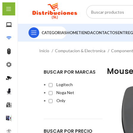
CATEGORIAS
HOME
TIENDA
CONTACTOS
ENTREG
Inicio
Computacion & Electronica
Componen
Mouse
BUSCAR POR MARCAS
Logitech
Noga Net
Only
BUSCAR POR PRECIO