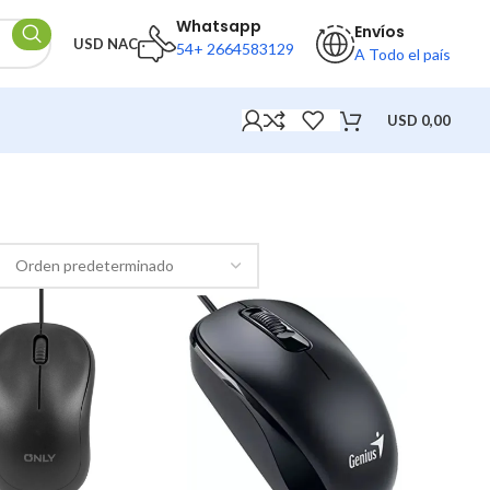
Whatsapp
Envíos
USD NAC
54+ 2664583129
A Todo el país
USD
0,00