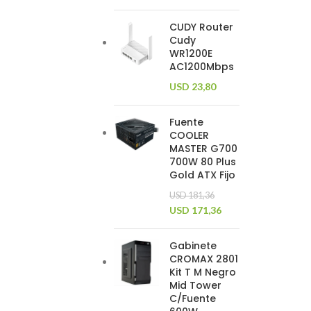
CUDY Router
Cudy
WR1200E
AC1200Mbps
USD
23,80
Fuente
COOLER
MASTER G700
700W 80 Plus
Gold ATX Fijo
USD
181,36
USD
171,36
Gabinete
CROMAX 2801
Kit T M Negro
Mid Tower
C/Fuente