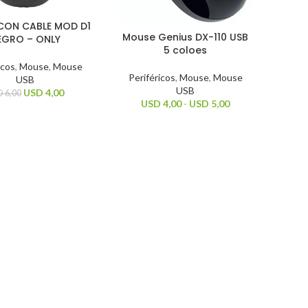
CON CABLE MOD D1
Mouse Genius DX-110 USB
EGRO – ONLY
5 coloes
icos
,
Mouse
,
Mouse
Periféricos
,
Mouse
,
Mouse
USB
USB
USD
4,00
D
6,00
USD
4,00
-
USD
5,00