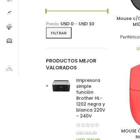
Mouse c/
Precio:
USD 0
—
USD 10
M1
FILTRAR
Periférico
U
PRODUCTOS MEJOR
VALORADOS
Impresora
simple
función
Brother HL-
1202 negra y
blanca 220V
- 240V
MOUSE Ó
USD
250,00
N
USD
200,00