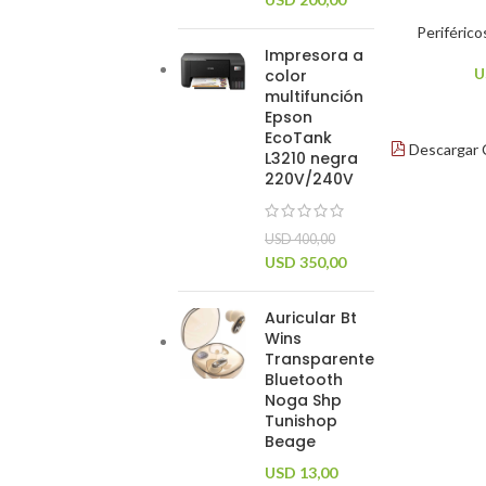
Periférico
Impresora a
U
color
multifunción
Epson
EcoTank
Descargar 
L3210 negra
220V/240V
USD
400,00
USD
350,00
Auricular Bt
Wins
Transparente
Bluetooth
Noga Shp
Tunishop
Beage
USD
13,00