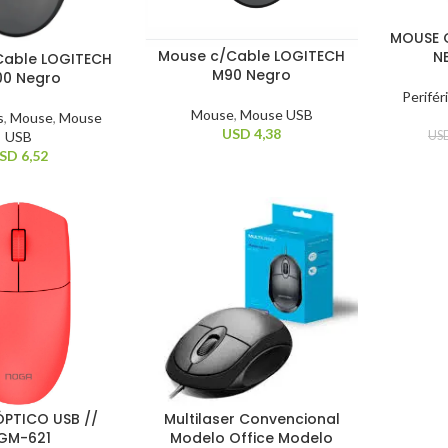
MOUSE 
Mouse c/Cable LOGITECH
N
Cable LOGITECH
M90 Negro
00 Negro
Perifér
Mouse
,
Mouse USB
s
,
Mouse
,
Mouse
USD
4,38
USB
US
SD
6,52
PTICO USB //
Multilaser Convencional
GM-621
Modelo Office Modelo