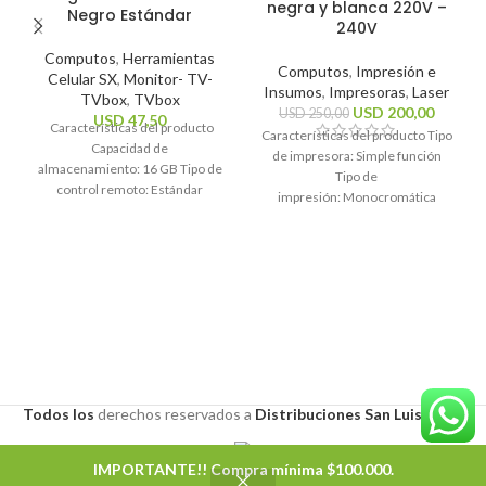
negra y blanca 220V –
Negro Estándar
240V
Computos
,
Herramientas
Computos
,
Impresión e
Celular SX
,
Monitor- TV-
Insumos
,
Impresoras
,
Laser
TVbox
,
TVbox
USD
200,00
USD
250,00
USD
47,50
Características del producto
Características del producto Tipo
Capacidad de
de impresora: Simple función
almacenamiento: 16 GB Tipo de
Tipo de
control remoto: Estándar
impresión: Monocromática
Sistema operativo: Android 10
Tecnología de impresión: Láser
Estándares Wi-Fi: 2.4GHz, 5Ghz
Funciones de la
Resolución máxima
impresora: Impresión
Características generales Marca
Todos los
derechos
reservados a
Distribuciones San Luis S.A.S
.
IMPORTANTE!! Compra mínima $100.000.
0