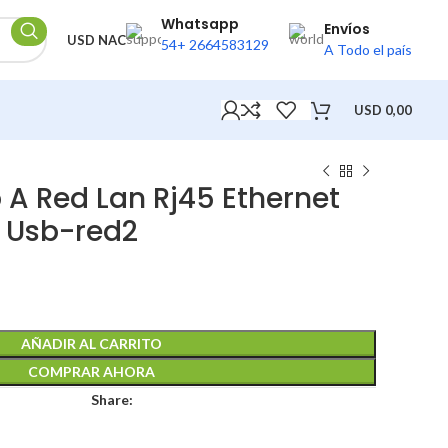
Whatsapp
Envíos
USD NAC
54+ 2664583129
A Todo el país
USD
0,00
A Red Lan Rj45 Ethernet
a Usb-red2
AÑADIR AL CARRITO
COMPRAR AHORA
Share: