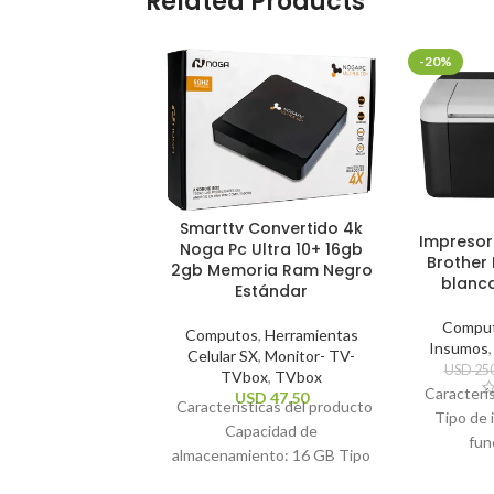
Related Products
-20%
Smarttv Convertido 4k
Impresor
Noga Pc Ultra 10+ 16gb
Brother 
2gb Memoria Ram Negro
blanc
Estándar
Compu
Computos
,
Herramientas
Insumos
Celular SX
,
Monitor- TV-
USD
250
TVbox
,
TVbox
Caracterí
USD
47,50
Características del producto
Tipo de 
Capacidad de
fun
almacenamiento: 16 GB Tipo
impresió
de control remoto: Estándar
Te