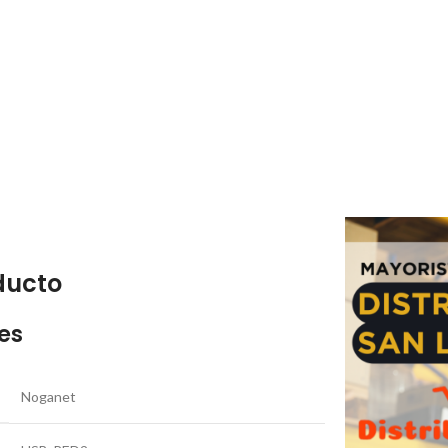
ducto
es
Noganet