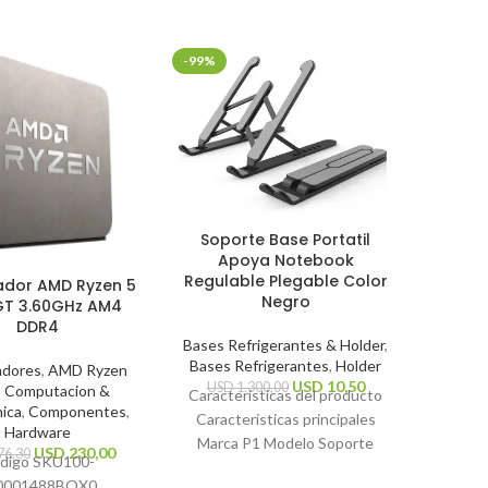
-99%
-30%
Mouse
Soporte Base Portatil
Mi
Apoya Notebook
Regulable Plegable Color
ador AMD Ryzen 5
Perifé
Negro
T 3.60GHz AM4
DDR4
US
Bases Refrigerantes & Holder
,
Caracte
Bases Refrigerantes
,
Holder
Tip
adores
,
AMD Ryzen
USD
10,50
USD
1.300,00
,
Computacion &
Resoluc
Características del producto
nica
,
Componentes
,
dpi Tip
Características principales
Hardware
inalámbr
Marca P1 Modelo Soporte
USD
230,00
76,30
digo SKU
100-
general
Notebook Color Negro Otras
0001488BOX
0