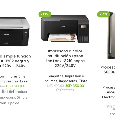
-13%
-17%
Impresora a color
multifunción Epson
a simple función
EcoTank L3210 negra
HL-1202 negra y
220V/240V
a 220V – 240V
Proces
5600G
Computos
,
Impresión e
tos
,
Impresión e
Insumos
,
Impresoras
,
Tinta
,
Impresoras
,
Laser
USD
350,00
USD
200,00
USD
400,00
,00
Proces
sticas del producto
AM4
Electro
impresora: Simple
ción Tipo de
USD
2
n: Monocromática
Có
cnología de
10