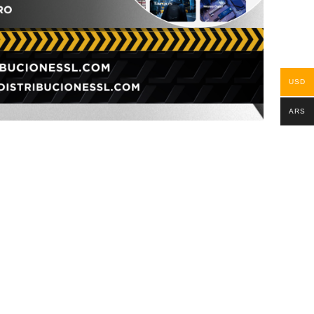
USD
ARS