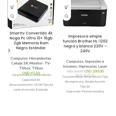
Smarttv Convertido 4k
Impresora simple
Noga Pc Ultra 10+ 16gb
función Brother HL-1202
2gb Memoria Ram
negra y blanca 220V –
Negro Estándar
240V
Computos
,
Herramientas
Computos
,
Impresión e
Celular SX
,
Monitor- TV-
Insumos
,
Impresoras
,
Laser
TVbox
,
TVbox
USD
200,00
USD
250,00
USD
47,50
Características del producto
Características del producto Tipo
Capacidad de
de impresora: Simple función
almacenamiento: 16 GB Tipo de
Tipo de
control remoto: Estándar
impresión: Monocromática
Sistema operativo: Android 10
Tecnología de impresión: Láser
Estándares Wi-Fi: 2.4GHz, 5Ghz
Funciones de la
Resolución máxima
impresora: Impresión
Características generales Marca