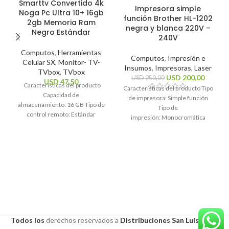
Smarttv Convertido 4k
Impresora simple
Noga Pc Ultra 10+ 16gb
función Brother HL-1202
2gb Memoria Ram
negra y blanca 220V –
Negro Estándar
240V
Computos
,
Herramientas
Computos
,
Impresión e
Celular SX
,
Monitor- TV-
Insumos
,
Impresoras
,
Laser
TVbox
,
TVbox
USD
200,00
USD
250,00
USD
47,50
Características del producto
Características del producto Tipo
Capacidad de
de impresora: Simple función
almacenamiento: 16 GB Tipo de
Tipo de
control remoto: Estándar
impresión: Monocromática
Sistema operativo: Android 10
Tecnología de impresión: Láser
Estándares Wi-Fi: 2.4GHz, 5Ghz
Funciones de la
Resolución máxima
impresora: Impresión
Características generales Marca
Todos los
derechos
reservados a
Distribuciones San Luis S.A.S
.