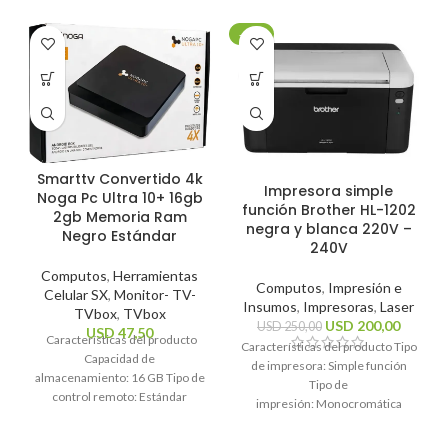
-20%
Smarttv Convertido 4k
Impresora simple
Noga Pc Ultra 10+ 16gb
función Brother HL-1202
2gb Memoria Ram
negra y blanca 220V –
Negro Estándar
240V
Computos
,
Herramientas
Computos
,
Impresión e
Celular SX
,
Monitor- TV-
Insumos
,
Impresoras
,
Laser
TVbox
,
TVbox
USD
200,00
USD
250,00
USD
47,50
Características del producto
Características del producto Tipo
Capacidad de
de impresora: Simple función
almacenamiento: 16 GB Tipo de
Tipo de
control remoto: Estándar
impresión: Monocromática
Sistema operativo: Android 10
Tecnología de impresión: Láser
Estándares Wi-Fi: 2.4GHz, 5Ghz
Funciones de la