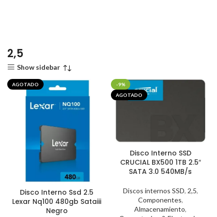
2,5
Show sidebar
AGOTADO
-9%
AGOTADO
Disco Interno SSD
CRUCIAL BX500 1TB 2.5″
SATA 3.0 540MB/s
Discos internos SSD
,
2,5
,
Disco Interno Ssd 2.5
Componentes
,
Lexar Nq100 480gb Sataiii
Almacenamiento
,
Negro