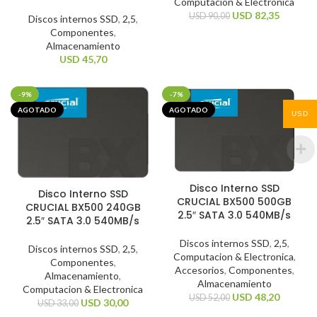
Computacion & Electronica
USD
82,35
USD
90,00
Discos internos SSD
,
2,5
,
Componentes
,
Almacenamiento
USD
45,70
-9%
-7%
AGOTADO
AGOTADO
USD
Disco Interno SSD
Disco Interno SSD
CRUCIAL BX500 500GB
CRUCIAL BX500 240GB
2.5″ SATA 3.0 540MB/s
2.5″ SATA 3.0 540MB/s
Discos internos SSD
,
2,5
,
Discos internos SSD
,
2,5
,
Computacion & Electronica
,
Componentes
,
Accesorios
,
Componentes
,
Almacenamiento
,
Almacenamiento
Computacion & Electronica
USD
48,20
USD
52,00
USD
30,00
USD
33,00