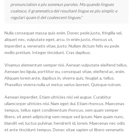
pronunciation e plu sommun paroles. Ma quande lingues
coalesce, li grammatica del resultant lingue es plu simplic e
regulari quam ti del coalescent lingues.”
Nulla consequat massa quis enim. Donec pede justo, fringilla vel,
aliquet nec, vulputate eget, arcu. In enim justo, rhoncus ut,
imperdiet a, venenatis vitae, justo. Nullam dictum felis eu pede
mollis pretium. Integer tincidunt. Cras dapibus.
Vivamus elementum semper nisi. Aenean vulputate eleifend tellus.
Aenean leo ligula, porttitor eu, consequat vitae, eleifend ac, enim.
Aliquam lorem ante, dapibus in, viverra quis, feugiat a, tellus.
Phasellus viverra nulla ut metus varius laoreet. Quisque rutrum.
Aenean imperdiet. Etiam ultricies nisi vel augue. Curabitur
ullamcorper ultricies nisi. Nam eget dui. Etiam rhoncus. Maecenas
tempus, tellus eget condimentum rhoncus, sem quam semper
libero, sit amet adipiscing sem neque sed ipsum. Nam quam nunc,
blandit vel, luctus pulvinar, hendrerit id, lorem. Maecenas nec odio
et ante tincidunt tempus. Donec vitae sapien ut libero venenatis