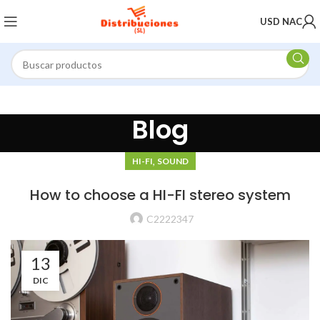
USD NAC
Blog
,
HI-FI
SOUND
How to choose a HI-FI stereo system
C2222347
13
DIC