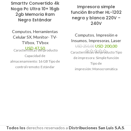
Smarttv Convertido 4k
Impresora simple
Noga Pc Ultra 10+ 16gb
función Brother HL-1202
2gb Memoria Ram
negra y blanca 220V –
Negro Estándar
240V
Computos
,
Herramientas
Computos
,
Impresión e
Celular SX
,
Monitor- TV-
Insumos
,
Impresoras
,
Laser
TVbox
,
TVbox
USD
200,00
USD
250,00
USD
47,50
Características del producto
Características del producto Tipo
Capacidad de
de impresora: Simple función
almacenamiento: 16 GB Tipo de
Tipo de
control remoto: Estándar
impresión: Monocromática
Sistema operativo: Android 10
Tecnología de impresión: Láser
Estándares Wi-Fi: 2.4GHz, 5Ghz
Funciones de la
Resolución máxima
impresora: Impresión
Características generales Marca
Todos los
derechos
reservados a
Distribuciones San Luis S.A.S
.