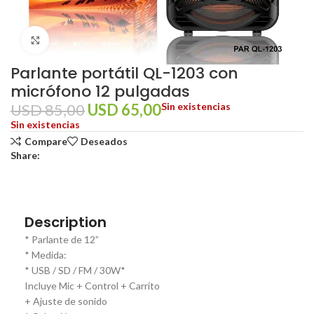
Click to enlarge
Parlante portátil QL-1203 con
micrófono 12 pulgadas
USD
85,00
USD
65,00
Sin existencias
Sin existencias
Compare
Deseados
Share:
Description
* Parlante de 12”
* Medida:
* USB / SD / FM / 30W*
Incluye Mic + Control + Carrito
+ Ajuste de sonido