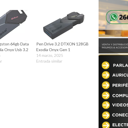
gston 64gb Data
Pen Drive 3.2 DTXON 128GB
dia Onyx Usb 3.2
Exodia Onyx Gen 1
5
14 marzo, 2025
ar
Entrada similar