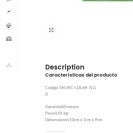
Click to enlarge
Description
Características del producto
Código SKU
KC-U2L64-7LG
0
Garantía
60 meses
Peso
0.01 kg
Dimensiones
10cm x 1cm x 9cm