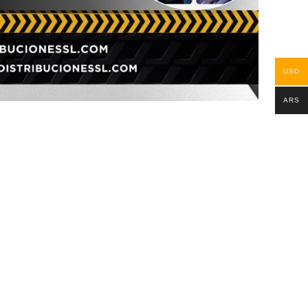
USD
ARS