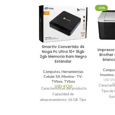
-20%
Smarttv Convertido 4k
Impresor
Noga Pc Ultra 10+ 16gb
Brother 
2gb Memoria Ram Negro
blanc
Estándar
Compu
Computos
,
Herramientas
Insumos
Celular SX
,
Monitor- TV-
USD
250
TVbox
,
TVbox
Caracterí
USD
47,50
Características del producto
Tipo de 
Capacidad de
fun
almacenamiento: 16 GB Tipo
impresió
de control remoto: Estándar
Te
Sistema operativo: Android
impresión: