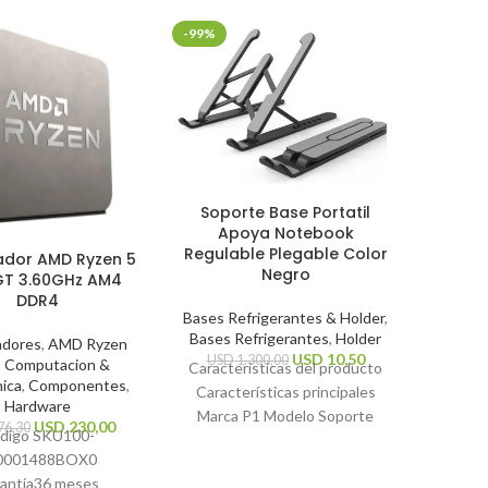
-99%
-30%
Mouse
Soporte Base Portatil
Mi
Apoya Notebook
Regulable Plegable Color
ador AMD Ryzen 5
Perifé
Negro
T 3.60GHz AM4
DDR4
US
Bases Refrigerantes & Holder
,
Caracte
Bases Refrigerantes
,
Holder
Tip
adores
,
AMD Ryzen
USD
10,50
USD
1.300,00
,
Computacion &
Resoluc
Características del producto
nica
,
Componentes
,
dpi Tip
Características principales
Hardware
inalámbr
Marca P1 Modelo Soporte
USD
230,00
76,30
digo SKU
100-
general
Notebook Color Negro Otras
0001488BOX
0
características Tipo de
antía
36 meses
soporte Ajustable Materiales