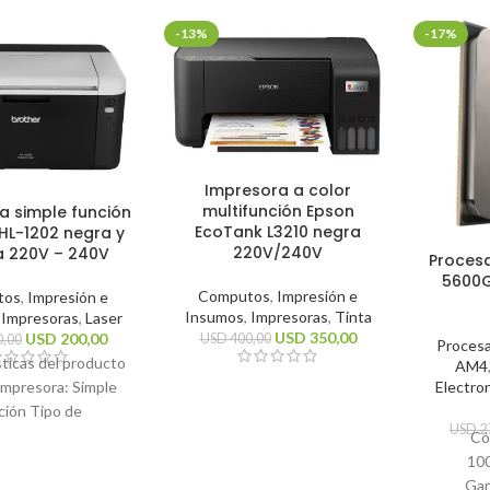
-13%
-17%
Impresora a color
multifunción Epson
a simple función
EcoTank L3210 negra
HL-1202 negra y
220V/240V
a 220V – 240V
Proces
5600G
Computos
,
Impresión e
tos
,
Impresión e
Insumos
,
Impresoras
,
Tinta
,
Impresoras
,
Laser
USD
350,00
USD
200,00
USD
400,00
,00
Proces
sticas del producto
AM4
Electro
impresora: Simple
ción Tipo de
USD
2
n: Monocromática
Có
cnología de
10
 Láser Funciones de
Gar