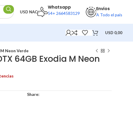
Whatsapp
Envíos
USD NAC
54+ 2664583129
A Todo el país
USD
0,00
a M Neon Verde
 DTX 64GB Exodia M Neon
tencias
Share: