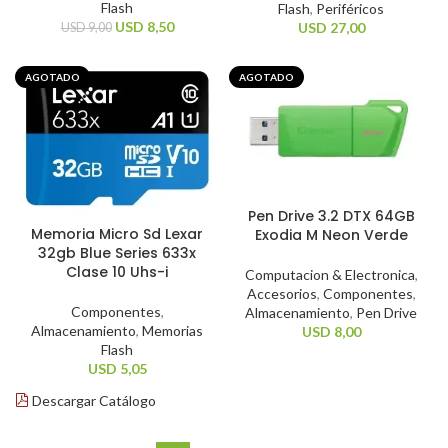
Flash
Flash
,
Periféricos
USD
8,50
USD
27,00
USD
9,00
AGOTADO
AGOTADO
Pen Drive 3.2 DTX 64GB
Memoria Micro Sd Lexar
Exodia M Neon Verde
32gb Blue Series 633x
Clase 10 Uhs-i
Computacion & Electronica
,
Accesorios
,
Componentes
,
Componentes
,
Almacenamiento
,
Pen Drive
Almacenamiento
,
Memorias
USD
8,00
Flash
USD
5,05
Descargar Catálogo