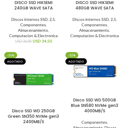
DISCO SSD HIKSEMI
DISCO SSD HIKSEMI
240GB WAVE SATA
480GB WAVE SATA
Discos internos SSD
,
2,5
,
Discos internos SSD
,
2,5
,
Componentes
,
Componentes
,
Almacenamiento
,
Almacenamiento
,
Computacion & Electronica
Computacion & Electronica
USD
34,50
USD
36,80
-11%
-12%
AGOTADO
AGOTADO
Disco SSD WD 500GB
Blue SN580 NVMe gen3
Disco SSD WD 250GB
4000MB/S
Green SN350 NVMe gen3
2400MB/S
Componentes
,
Almacenamiento
,
Discos