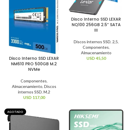
Disco Interno SSD LEXAR
NQ100 256GB 2.5” SATA
III
Discos internos SSD
,
2,5
,
Componentes
,
Almacenamiento
Disco Interno SSD LEXAR
USD
45,50
NM610 PRO 500GB M.2
NVMe
Componentes
,
Almacenamiento
,
Discos
internos SSD
,
M.2
USD
117,00
AGOTADO