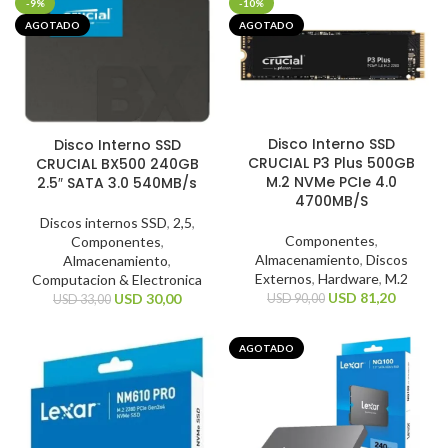
-9%
-10%
AGOTADO
AGOTADO
Disco Interno SSD
Disco Interno SSD
CRUCIAL P3 Plus 500GB
CRUCIAL BX500 240GB
M.2 NVMe PCIe 4.0
2.5″ SATA 3.0 540MB/s
4700MB/S
Discos internos SSD
,
2,5
,
Componentes
,
Componentes
,
Almacenamiento
,
Discos
Almacenamiento
,
Externos
,
Hardware
,
M.2
Computacion & Electronica
USD
81,20
USD
30,00
USD
90,00
USD
33,00
AGOTADO