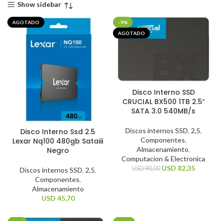
Show sidebar
AGOTADO
-9%
AGOTADO
Disco Interno SSD
CRUCIAL BX500 1TB 2.5″
SATA 3.0 540MB/s
Discos internos SSD
,
2,5
,
Disco Interno Ssd 2.5
Componentes
,
Lexar Nq100 480gb Sataiii
Almacenamiento
,
Negro
Computacion & Electronica
USD
82,35
USD
90,00
Discos internos SSD
,
2,5
,
Componentes
,
Almacenamiento
USD
45,70