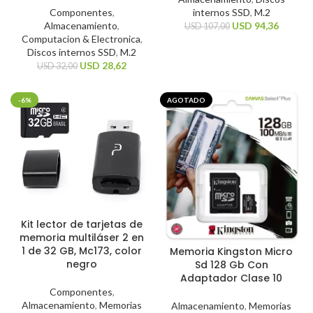
Componentes
,
internos SSD
,
M.2
Almacenamiento
,
USD
94,36
USD
107,00
Computacion & Electronica
,
Discos internos SSD
,
M.2
USD
28,62
USD
32,00
-6%
AGOTADO
Kit lector de tarjetas de
memoria multiláser 2 en
1 de 32 GB, Mc173, color
Memoria Kingston Micro
negro
Sd 128 Gb Con
Adaptador Clase 10
Componentes
,
Almacenamiento
,
Memorias
Almacenamiento
,
Memorias