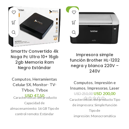
-20%
Smarttv Convertido 4k
Impresora simple
Noga Pc Ultra 10+ 16gb
función Brother HL-1202
2gb Memoria Ram
negra y blanca 220V –
Negro Estándar
240V
Computos
,
Herramientas
Computos
,
Impresión e
Celular SX
,
Monitor- TV-
Insumos
,
Impresoras
,
Laser
TVbox
,
TVbox
USD
200,00
USD
250,00
USD
47,50
Características del producto
Características del producto Tipo
Capacidad de
de impresora: Simple función
almacenamiento: 16 GB Tipo de
Tipo de
control remoto: Estándar
impresión: Monocromática
Sistema operativo: Android 10
Tecnología de impresión: Láser
Estándares Wi-Fi: 2.4GHz, 5Ghz
Funciones de la