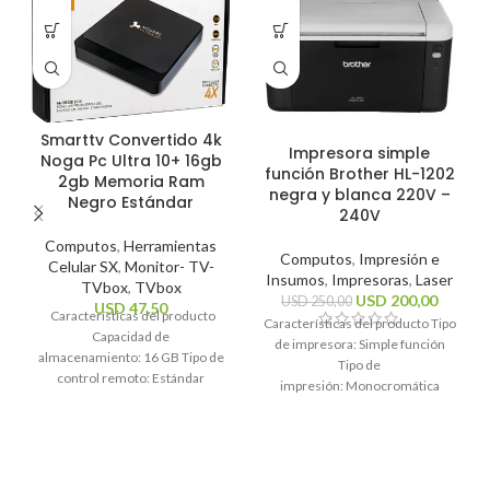
Smarttv Convertido 4k
Impresora simple
Noga Pc Ultra 10+ 16gb
función Brother HL-1202
2gb Memoria Ram
negra y blanca 220V –
Negro Estándar
240V
Computos
,
Herramientas
Computos
,
Impresión e
Celular SX
,
Monitor- TV-
Insumos
,
Impresoras
,
Laser
TVbox
,
TVbox
USD
200,00
USD
250,00
USD
47,50
Características del producto
Características del producto Tipo
Capacidad de
de impresora: Simple función
almacenamiento: 16 GB Tipo de
Tipo de
control remoto: Estándar
impresión: Monocromática
Sistema operativo: Android 10
Tecnología de impresión: Láser
Estándares Wi-Fi: 2.4GHz, 5Ghz
Funciones de la
Resolución máxima
impresora: Impresión
Características generales Marca