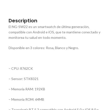
Description
El NG-SW22 es un smartwatch de última generación,
compatible con Android e iOS, que te mantiene conectado y
monitorea tu salud en todo momento.
Disponible en 3 colores: Rosa, Blanco y Negro.
– CPU: 8762CK
– Sensor: STK8321
– Memoria RAM: 192KB
– Memoria ROM: 64MB
– Tecnología BT 5.2 compatible con Android 5.0 e iOS 9.0 o