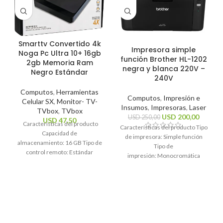
Smarttv Convertido 4k
Impresora simple
Noga Pc Ultra 10+ 16gb
función Brother HL-1202
2gb Memoria Ram
negra y blanca 220V –
Negro Estándar
240V
Computos
,
Herramientas
Computos
,
Impresión e
Celular SX
,
Monitor- TV-
Insumos
,
Impresoras
,
Laser
TVbox
,
TVbox
USD
200,00
USD
250,00
USD
47,50
Características del producto
Características del producto Tipo
Capacidad de
de impresora: Simple función
almacenamiento: 16 GB Tipo de
Tipo de
control remoto: Estándar
impresión: Monocromática
Sistema operativo: Android 10
Tecnología de impresión: Láser
Estándares Wi-Fi: 2.4GHz, 5Ghz
Funciones de la
Resolución máxima
impresora: Impresión
Características generales Marca