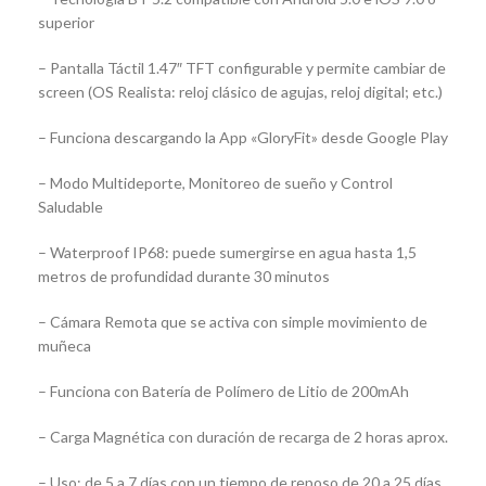
superior
– Pantalla Táctil 1.47″ TFT configurable y permite cambiar de
screen (OS Realista: reloj clásico de agujas, reloj digital; etc.)
– Funciona descargando la App «GloryFit» desde Google Play
– Modo Multideporte, Monitoreo de sueño y Control
Saludable
– Waterproof IP68: puede sumergirse en agua hasta 1,5
metros de profundidad durante 30 minutos
– Cámara Remota que se activa con simple movimiento de
muñeca
– Funciona con Batería de Polímero de Litio de 200mAh
– Carga Magnética con duración de recarga de 2 horas aprox.
– Uso: de 5 a 7 días con un tiempo de reposo de 20 a 25 días