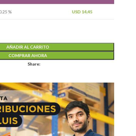
0.25 %
USD
14,45
AÑADIR AL CARRITO
COMPRAR AHORA
Share: