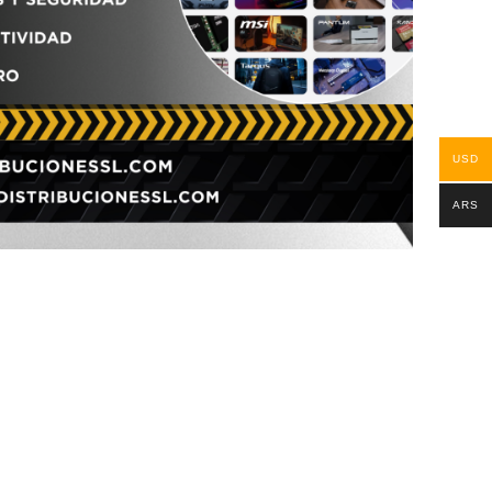
USD
ARS