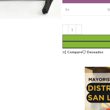
5+
1
Compare
Deseados