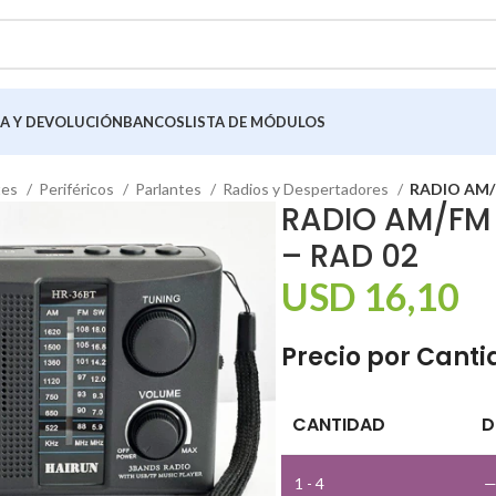
A Y DEVOLUCIÓN
BANCOS
LISTA DE MÓDULOS
tes
Periféricos
Parlantes
Radios y Despertadores
RADIO AM/
RADIO AM/FM
– RAD 02
USD
16,10
Precio por Cant
CANTIDAD
D
1 - 4