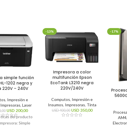
-13%
-17%
Impresora a color
multifunción Epson
a simple función
EcoTank L3210 negra
HL-1202 negra y
220V/240V
a 220V – 240V
Proces
5600G
Computos
,
Impresión e
tos
,
Impresión e
Insumos
,
Impresoras
,
Tinta
,
Impresoras
,
Laser
USD
350,00
USD
200,00
USD
400,00
,00
Proces
sticas del producto
AM4
Electro
impresora: Simple