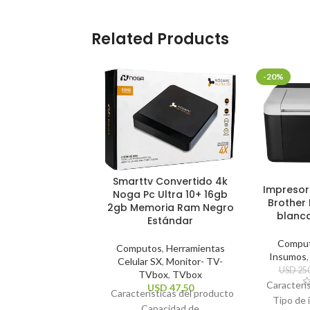
Related Products
-20%
Smarttv Convertido 4k
Impresor
Noga Pc Ultra 10+ 16gb
Brother 
2gb Memoria Ram Negro
blanc
Estándar
Compu
Computos
,
Herramientas
Insumos
Celular SX
,
Monitor- TV-
USD
250
TVbox
,
TVbox
Caracterí
USD
47,50
Características del producto
Tipo de 
Capacidad de