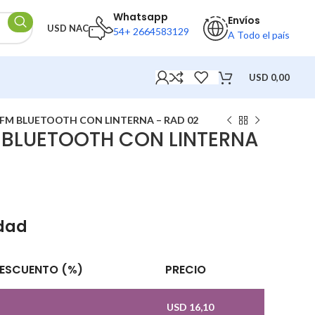
Whatsapp
Envíos
USD NAC
54+ 2664583129
A Todo el país
USD
0,00
FM BLUETOOTH CON LINTERNA – RAD 02
 BLUETOOTH CON LINTERNA
idad
ESCUENTO (%)
PRECIO
—
USD
16,10