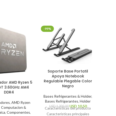
-99%
-30%
Mouse
Soporte Base Portatil
Mi
Apoya Notebook
Regulable Plegable Color
ador AMD Ryzen 5
Perifé
Negro
T 3.60GHz AM4
DDR4
US
Bases Refrigerantes & Holder
,
Caracte
Bases Refrigerantes
,
Holder
Tip
adores
,
AMD Ryzen
USD
10,50
USD
1.300,00
,
Computacion &
Resoluc
Características del producto
nica
,
Componentes
,
dpi Tip
Características principales