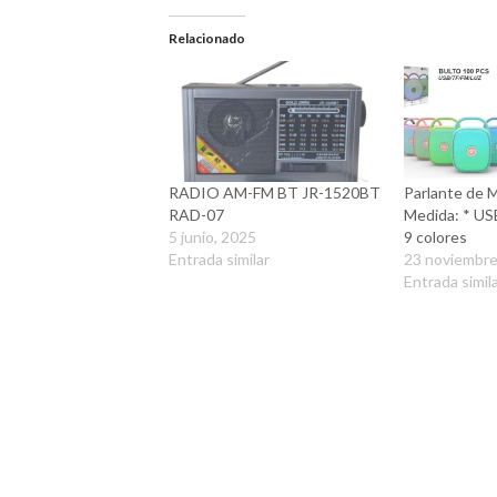
Relacionado
RADIO AM-FM BT JR-1520BT
Parlante de 
RAD-07
Medida: * US
5 junio, 2025
9 colores
Entrada similar
23 noviembre
Entrada simil