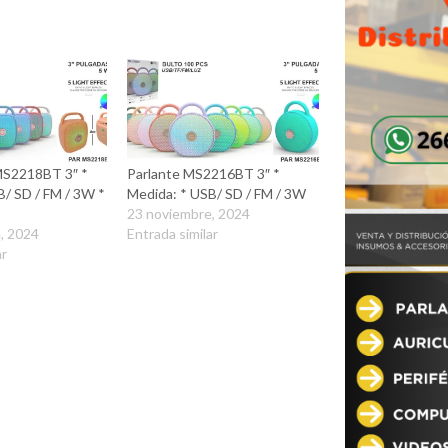
MS2218BT 3″ *
Parlante MS2216BT 3″ *
B/ SD / FM / 3W *
Medida: * USB/ SD / FM / 3W
23 noviembre, 2024
, 2024
Entrada similar
ar