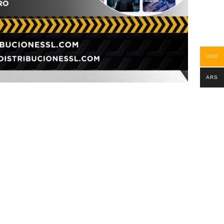
USD
ARS