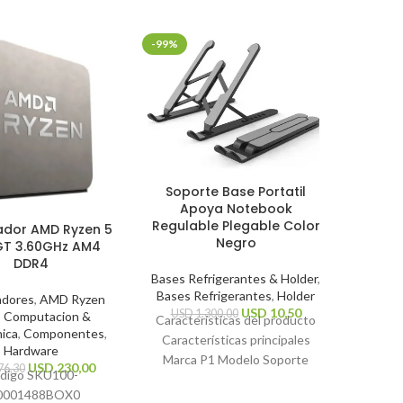
-99%
-30%
Mouse
Soporte Base Portatil
Mi
Apoya Notebook
Regulable Plegable Color
ador AMD Ryzen 5
Perifé
Negro
T 3.60GHz AM4
DDR4
US
Bases Refrigerantes & Holder
,
Caracte
Bases Refrigerantes
,
Holder
Tip
adores
,
AMD Ryzen
USD
10,50
USD
1.300,00
,
Computacion &
Resoluc
Características del producto
nica
,
Componentes
,
dpi Tip
Características principales
Hardware
inalámbr
Marca P1 Modelo Soporte
USD
230,00
76,30
digo SKU
100-
general
Notebook Color Negro Otras
0001488BOX
0
características Tipo de