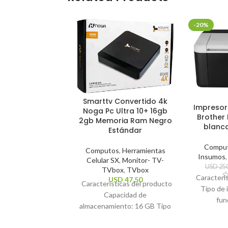
-20%
Smarttv Convertido 4k
Impresor
Noga Pc Ultra 10+ 16gb
Brother 
2gb Memoria Ram Negro
blanc
Estándar
Compu
Computos
,
Herramientas
Insumos
Celular SX
,
Monitor- TV-
USD
250
TVbox
,
TVbox
Caracterí
USD
47,50
Características del producto
Tipo de 
Capacidad de
fun
almacenamiento: 16 GB Tipo
impresió
de control remoto: Estándar
Te