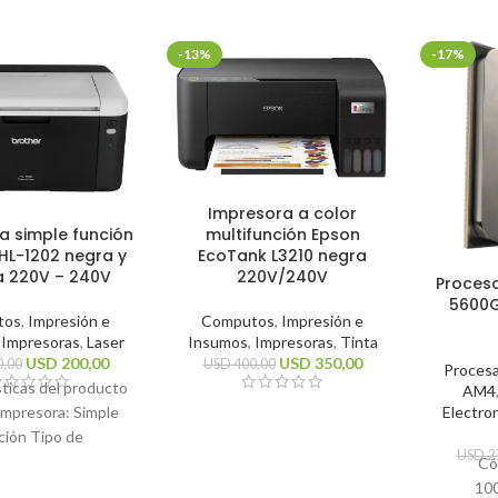
-13%
-17%
Impresora a color
multifunción Epson
a simple función
EcoTank L3210 negra
HL-1202 negra y
220V/240V
a 220V – 240V
Proces
5600G
Computos
,
Impresión e
tos
,
Impresión e
Insumos
,
Impresoras
,
Tinta
,
Impresoras
,
Laser
USD
350,00
USD
200,00
USD
400,00
,00
Proces
sticas del producto
AM4
Electro
impresora: Simple
ción Tipo de
USD
2
n: Monocromática
Có
cnología de
10