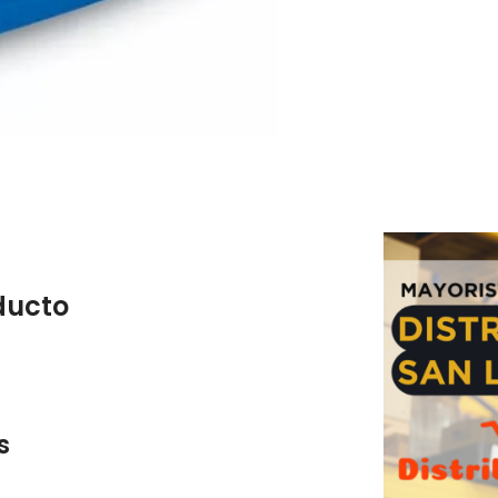
ducto
s