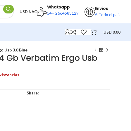
Whatsapp
Envíos
USD NAC
54+ 2664583129
A Todo el país
USD
0,00
o Usb 3.0 Blue
64 Gb Verbatim Ergo Usb
xistencias
Share: