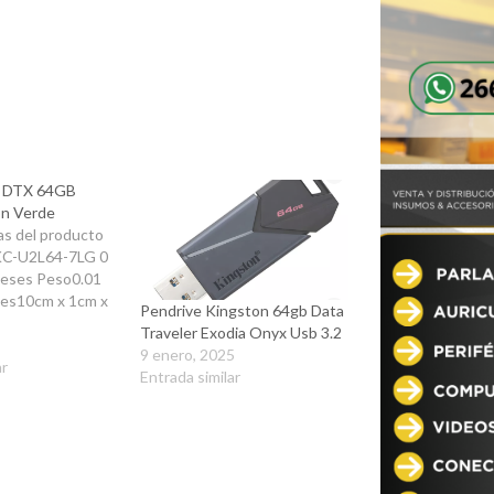
2 DTX 64GB
on Verde
as del producto
C-U2L64-7LG 0
meses Peso0.01
es10cm x 1cm x
Pendrive Kingston 64gb Data
Traveler Exodia Onyx Usb 3.2
9 enero, 2025
ar
Entrada similar