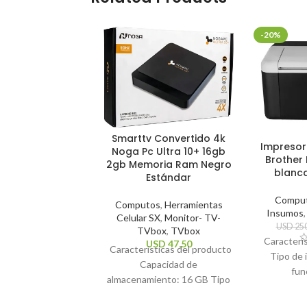
-20%
Smarttv Convertido 4k
Impresor
Noga Pc Ultra 10+ 16gb
Brother 
2gb Memoria Ram Negro
blanc
Estándar
Compu
Computos
,
Herramientas
Insumos
Celular SX
,
Monitor- TV-
USD
250
TVbox
,
TVbox
Caracterí
USD
47,50
Características del producto
Tipo de 
Capacidad de
fun
almacenamiento: 16 GB Tipo
impresió
de control remoto: Estándar
Te