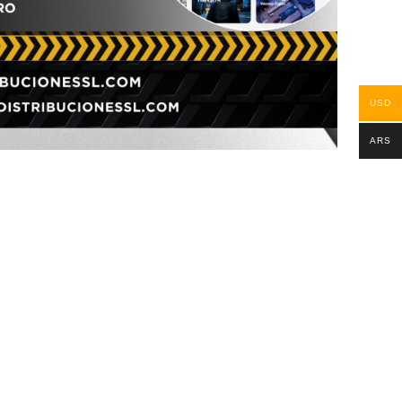
USD
ARS