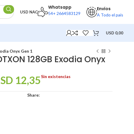
Whatsapp
Envíos
USD NAC
54+ 2664583129
A Todo el país
USD
0,00
odia Onyx Gen 1
 DTXON 128GB Exodia Onyx
SD
12,35
Sin existencias
Share: