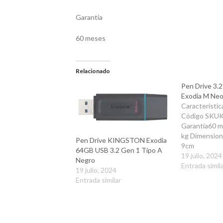
Garantía
60 meses
Relacionado
Pen Drive 3.
Exodia M Ne
Característic
Código SKUK
Garantía60 
kg Dimension
Pen Drive KINGSTON Exodia
9cm
64GB USB 3.2 Gen 1 Tipo A
19 julio, 2024
Negro
Entrada simil
19 julio, 2024
Entrada similar