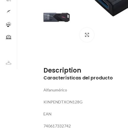
Click to enlarge
Description
Características del producto
Alfanumérico
KINPENDTXON128G
EAN
740617332742