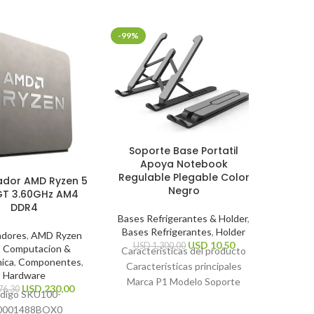
-99%
-30%
Mouse
Soporte Base Portatil
Mi
Apoya Notebook
Regulable Plegable Color
ador AMD Ryzen 5
Perifé
Negro
T 3.60GHz AM4
DDR4
US
Bases Refrigerantes & Holder
,
Caracte
Bases Refrigerantes
,
Holder
Tip
adores
,
AMD Ryzen
USD
10,50
USD
1.300,00
,
Computacion &
Resoluc
Características del producto
nica
,
Componentes
,
dpi Tip
Características principales
Hardware
inalámbr
Marca P1 Modelo Soporte
USD
230,00
76,30
digo SKU
100-
general
Notebook Color Negro Otras
0001488BOX
0
características Tipo de