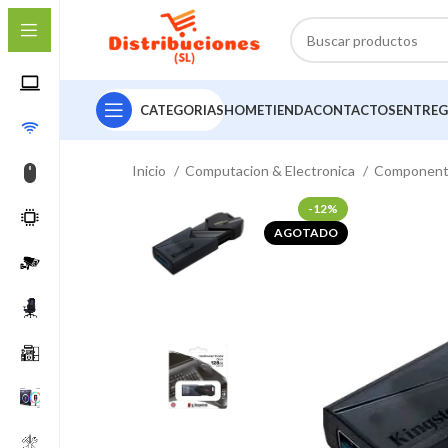
CATEGORIAS
HOME
TIENDA
CONTACTOS
ENTREG
Inicio
Computacion & Electronica
Componen
-12%
AGOTADO