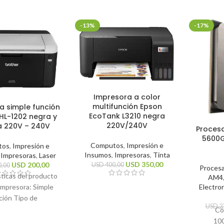
-13%
-17%
Impresora a color
multifunción Epson
a simple función
EcoTank L3210 negra
HL-1202 negra y
220V/240V
a 220V – 240V
Proces
5600G
Computos
,
Impresión e
tos
,
Impresión e
Insumos
,
Impresoras
,
Tinta
,
Impresoras
,
Laser
USD
350,00
USD
200,00
USD
400,00
,00
Proces
sticas del producto
AM4
Electro
impresora: Simple
ción Tipo de
USD
2
n: Monocromática
Có
cnología de
10