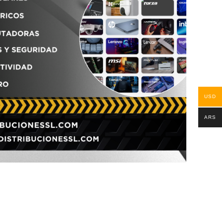
USD
ARS