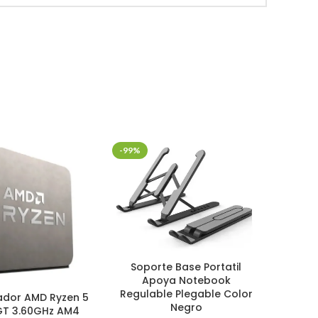
-99%
-30%
Mouse
Soporte Base Portatil
Mi
Apoya Notebook
Regulable Plegable Color
ador AMD Ryzen 5
Perifé
Negro
T 3.60GHz AM4