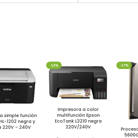
-13%
-17%
Impresora a color
multifunción Epson
a simple función
EcoTank L3210 negra
HL-1202 negra y
220V/240V
a 220V – 240V
Proces
5600G