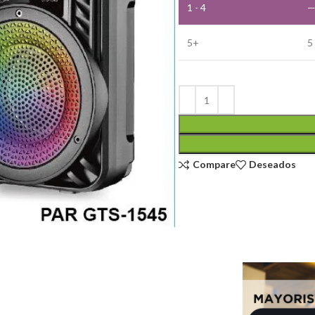
1 - 4
5+
5
Compare
Deseados