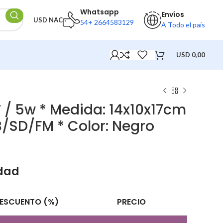
Whatsapp
Envíos
USD NAC
54+ 2664583129
A Todo el país
USD
0,00
″ / 5w * Medida: 14x10x17cm
/SD/FM * Color: Negro
idad
ESCUENTO (%)
PRECIO