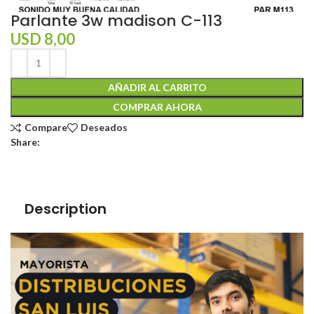
Parlante 3w madison C-113
USD
8,00
AÑADIR AL CARRITO
COMPRAR AHORA
Compare
Deseados
Share:
Description