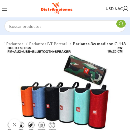
USD NAC
s
Parlantes
Parlantes BT Portatil
Parlante 3w madison C-113
Click to enlarge