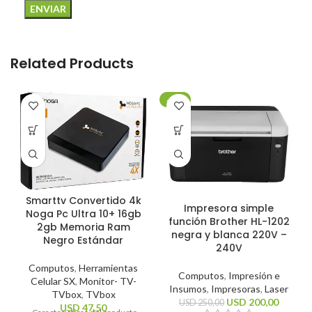
Related Products
-20%
Smarttv Convertido 4k
Impresora simple
Noga Pc Ultra 10+ 16gb
función Brother HL-1202
2gb Memoria Ram
negra y blanca 220V –
Negro Estándar
240V
Computos
,
Herramientas
Computos
,
Impresión e
Celular SX
,
Monitor- TV-
Insumos
,
Impresoras
,
Laser
TVbox
,
TVbox
USD
200,00
USD
250,00
USD
47,50