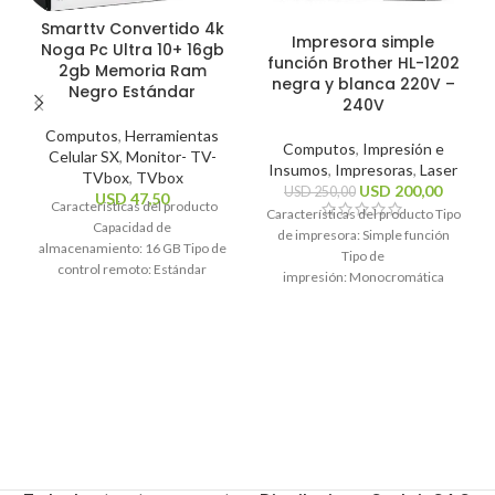
Smarttv Convertido 4k
Impresora simple
Noga Pc Ultra 10+ 16gb
función Brother HL-1202
2gb Memoria Ram
negra y blanca 220V –
Negro Estándar
240V
Computos
,
Herramientas
Computos
,
Impresión e
Celular SX
,
Monitor- TV-
Insumos
,
Impresoras
,
Laser
TVbox
,
TVbox
USD
200,00
USD
250,00
USD
47,50
Características del producto
Características del producto Tipo
Capacidad de
de impresora: Simple función
almacenamiento: 16 GB Tipo de
Tipo de
control remoto: Estándar
impresión: Monocromática
Sistema operativo: Android 10
Tecnología de impresión: Láser
Estándares Wi-Fi: 2.4GHz, 5Ghz
Funciones de la
Resolución máxima
impresora: Impresión
Características generales Marca