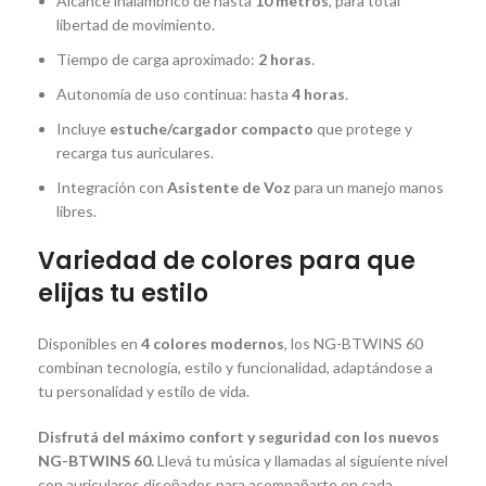
Alcance inalámbrico de hasta
10 metros
, para total
libertad de movimiento.
Tiempo de carga aproximado:
2 horas
.
Autonomía de uso continua: hasta
4 horas
.
Incluye
estuche/cargador compacto
que protege y
recarga tus auriculares.
Integración con
Asistente de Voz
para un manejo manos
libres.
Variedad de colores para que
elijas tu estilo
Disponibles en
4 colores modernos
, los NG-BTWINS 60
combinan tecnología, estilo y funcionalidad, adaptándose a
tu personalidad y estilo de vida.
Disfrutá del máximo confort y seguridad con los nuevos
NG-BTWINS 60.
Llevá tu música y llamadas al siguiente nivel
con auriculares diseñados para acompañarte en cada