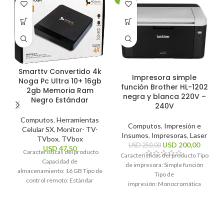
Smarttv Convertido 4k
Impresora simple
Noga Pc Ultra 10+ 16gb
función Brother HL-1202
2gb Memoria Ram
negra y blanca 220V –
Negro Estándar
240V
Computos
,
Herramientas
Computos
,
Impresión e
Celular SX
,
Monitor- TV-
Insumos
,
Impresoras
,
Laser
TVbox
,
TVbox
USD
200,00
USD
250,00
USD
47,50
Características del producto
Características del producto Tipo
Capacidad de
de impresora: Simple función
almacenamiento: 16 GB Tipo de
Tipo de
control remoto: Estándar
impresión: Monocromática
Sistema operativo: Android 10
Tecnología de impresión: Láser
Estándares Wi-Fi: 2.4GHz, 5Ghz
Funciones de la
Resolución máxima
impresora: Impresión
Características generales Marca