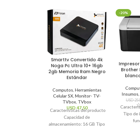
-20%
Smarttv Convertido 4k
Impresor
Noga Pc Ultra 10+ 16gb
Brother 
2gb Memoria Ram Negro
blanc
Estándar
Compu
Computos
,
Herramientas
Insumos
Celular SX
,
Monitor- TV-
USD
250
TVbox
,
TVbox
Caracterí
USD
47,50
Características del producto
Tipo de 
Capacidad de
fun
almacenamiento: 16 GB Tipo
impresió
de control remoto: Estándar
Te
Sistema operativo: Android