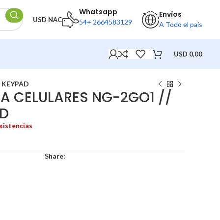
Whatsapp
Envíos
USD NAC
54+ 2664583129
A Todo el país
USD
0,00
E KEYPAD
A CELULARES NG-2GO1 //
AD
xistencias
Share: