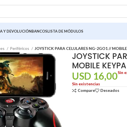
A Y DEVOLUCIÓN
BANCOS
LISTA DE MÓDULOS
tes
Periféricos
JOYSTICK PARA CELULARES NG-2GO1 // MOBIL
JOYSTICK PAR
MOBILE KEYP
USD
16,00
Sin e
Sin existencias
Compare
Deseados