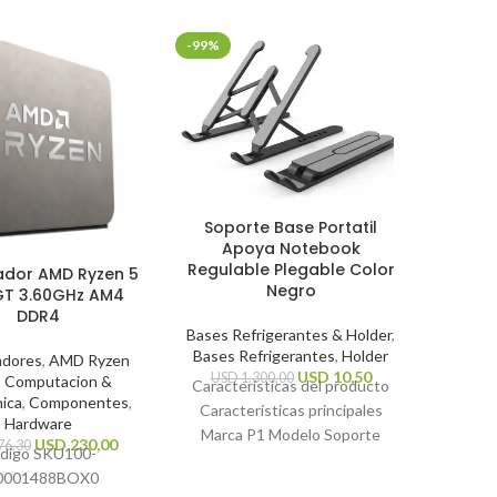
-99%
-30%
Mouse
Soporte Base Portatil
Mi
Apoya Notebook
Regulable Plegable Color
ador AMD Ryzen 5
Perifé
Negro
T 3.60GHz AM4
DDR4
US
Bases Refrigerantes & Holder
,
Caracte
Bases Refrigerantes
,
Holder
Tip
adores
,
AMD Ryzen
USD
10,50
USD
1.300,00
,
Computacion &
Resoluc
Características del producto
nica
,
Componentes
,
dpi Tip
Características principales
Hardware
inalámbr
Marca P1 Modelo Soporte
USD
230,00
76,30
digo SKU
100-
general
Notebook Color Negro Otras
0001488BOX
0
características Tipo de