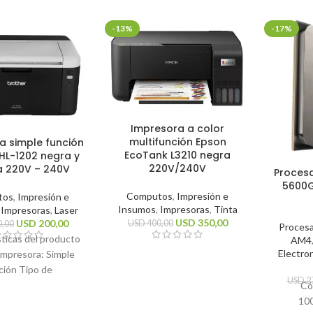
-13%
-17%
Impresora a color
multifunción Epson
a simple función
EcoTank L3210 negra
HL-1202 negra y
220V/240V
a 220V – 240V
Proces
5600G
Computos
,
Impresión e
tos
,
Impresión e
Insumos
,
Impresoras
,
Tinta
,
Impresoras
,
Laser
USD
350,00
USD
200,00
USD
400,00
,00
Proces
sticas del producto
AM4
Electro
impresora: Simple
ción Tipo de
USD
2
n: Monocromática
Có
cnología de
10