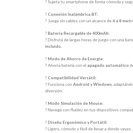
? Sujeta tu smartphone de forma cómoda y segu
?
Conexión Inalámbrica BT:
? Juega sin cables con un alcance de
6 a 8 metr
?
Batería Recargable de 400mAh:
? Disfrutá de largas horas de juego con una bate
incluido
.
?
Modo de Ahorro de Energía:
? Ahorra batería con el
apagado automático
d
?
Compatibilidad Versátil:
? Funciona con
Android y Windows
, adaptándo
diversión.
?
Modo Simulación de Mouse:
? Navegá con fluidez en tus dispositivos compat
?
Diseño Ergonómico y Portátil:
? Ligero, cómodo y fácil de llevar a donde vayas.