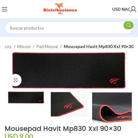
USD NAC
féricos
Mouse
Pad Mouse
Mousepad Havit Mp830 Xxl 90×30
Click to enlarge
Mousepad Havit Mp830 Xxl 90×30
USD
9,00