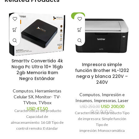
-20%
Smarttv Convertido 4k
Impresora simple
Noga Pc Ultra 10+ 16gb
función Brother HL-1202
2gb Memoria Ram
negra y blanca 220V –
Negro Estándar
240V
Computos
,
Herramientas
Computos
,
Impresión e
Celular SX
,
Monitor- TV-
Insumos
,
Impresoras
,
Laser
TVbox
,
TVbox
USD
200,00
USD
250,00
USD
47,50
Características del producto
Características del producto Tipo
Capacidad de
de impresora: Simple función
almacenamiento: 16 GB Tipo de
Tipo de
control remoto: Estándar
impresión: Monocromática
Sistema operativo: Android 10
Tecnología de impresión: Láser