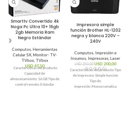
Smarttv Convertido 4k
Impresora simple
Noga Pc Ultra 10+ 16gb
función Brother HL-1202
2gb Memoria Ram
negra y blanca 220V –
Negro Estándar
240V
Computos
,
Herramientas
Computos
,
Impresión e
Celular SX
,
Monitor- TV-
Insumos
,
Impresoras
,
Laser
TVbox
,
TVbox
USD
200,00
USD
250,00
USD
47,50
Características del producto
Características del producto Tipo
Capacidad de
de impresora: Simple función
almacenamiento: 16 GB Tipo de
Tipo de
control remoto: Estándar
impresión: Monocromática
Sistema operativo: Android 10
Tecnología de impresión: Láser
Estándares Wi-Fi: 2.4GHz, 5Ghz
Funciones de la
Resolución máxima
impresora: Impresión
Características generales Marca