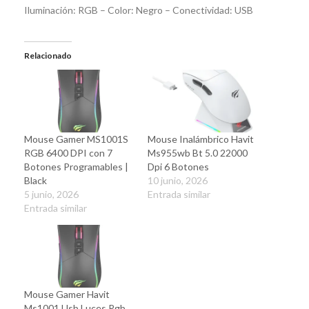
Iluminación: RGB – Color: Negro – Conectividad: USB
Relacionado
Mouse Gamer MS1001S
Mouse Inalámbrico Havit
RGB 6400 DPI con 7
Ms955wb Bt 5.0 22000
Botones Programables |
Dpi 6 Botones
Black
10 junio, 2026
5 junio, 2026
Entrada similar
Entrada similar
Mouse Gamer Havit
Ms1001 Usb Luces Rgb