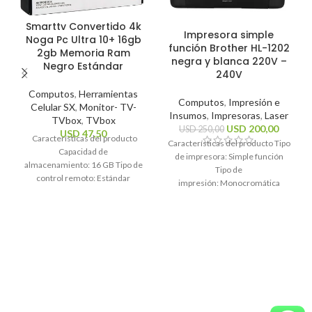
Smarttv Convertido 4k
Impresora simple
Noga Pc Ultra 10+ 16gb
función Brother HL-1202
2gb Memoria Ram
negra y blanca 220V –
Negro Estándar
240V
Computos
,
Herramientas
Computos
,
Impresión e
Celular SX
,
Monitor- TV-
Insumos
,
Impresoras
,
Laser
TVbox
,
TVbox
USD
200,00
USD
250,00
USD
47,50
Características del producto
Características del producto Tipo
Capacidad de
de impresora: Simple función
almacenamiento: 16 GB Tipo de
Tipo de
control remoto: Estándar
impresión: Monocromática
Sistema operativo: Android 10
Tecnología de impresión: Láser
Estándares Wi-Fi: 2.4GHz, 5Ghz
Funciones de la
Resolución máxima
impresora: Impresión
Características generales Marca