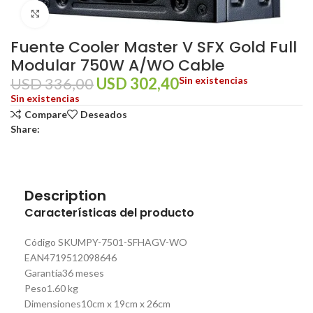
Click to enlarge
Fuente Cooler Master V SFX Gold Full
Modular 750W A/WO Cable
USD
336,00
USD
302,40
Sin existencias
Sin existencias
Compare
Deseados
Share:
Description
Características del producto
Código SKU
MPY-7501-SFHAGV-WO
EAN
4719512098646
Garantía
36 meses
Peso
1.60 kg
Dimensiones
10cm x 19cm x 26cm