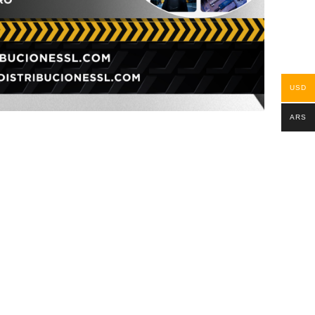
USD
ARS