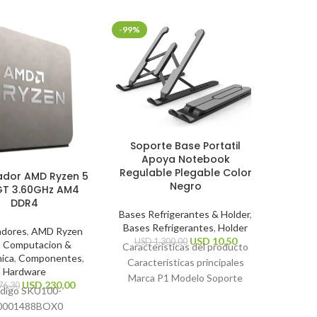
-99%
-30%
Mouse
Soporte Base Portatil
Mi
Apoya Notebook
Regulable Plegable Color
ador AMD Ryzen 5
Perifé
Negro
T 3.60GHz AM4
DDR4
US
Bases Refrigerantes & Holder
,
Caracte
Bases Refrigerantes
,
Holder
Tip
adores
,
AMD Ryzen
USD
10,50
USD
1.300,00
,
Computacion &
Resoluc
Características del producto
nica
,
Componentes
,
dpi Tip
Características principales
Hardware
inalámbr
Marca P1 Modelo Soporte
USD
230,00
76,30
digo SKU
100-
general
Notebook Color Negro Otras
0001488BOX
0
características Tipo de