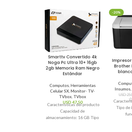
-20%
Smarttv Convertido 4k
Impresor
Noga Pc Ultra 10+ 16gb
Brother 
2gb Memoria Ram Negro
blanc
Estándar
Compu
Computos
,
Herramientas
Insumos
Celular SX
,
Monitor- TV-
USD
250
TVbox
,
TVbox
Caracterí
USD
47,50
Características del producto
Tipo de 
Capacidad de
fun
almacenamiento: 16 GB Tipo
impresió
de control remoto: Estándar
Te
Sistema operativo: Android