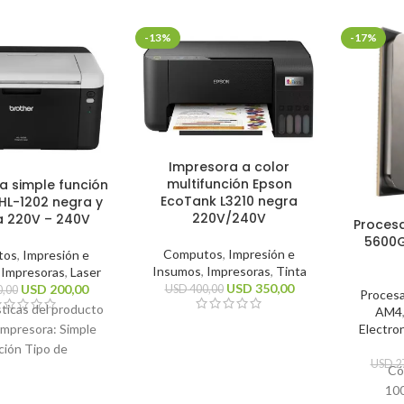
-13%
-17%
Impresora a color
multifunción Epson
a simple función
EcoTank L3210 negra
HL-1202 negra y
220V/240V
a 220V – 240V
Proces
5600G
Computos
,
Impresión e
tos
,
Impresión e
Insumos
,
Impresoras
,
Tinta
,
Impresoras
,
Laser
USD
350,00
USD
200,00
USD
400,00
,00
Proces
sticas del producto
AM4
Electro
impresora: Simple
ción Tipo de
USD
2
n: Monocromática
Có
cnología de
10