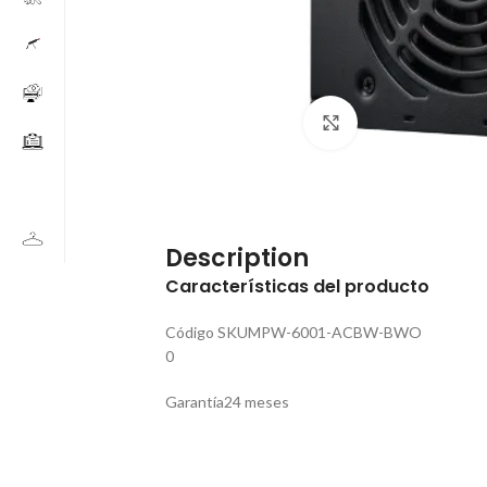
Click to enlarge
Description
Características del producto
Código SKU
MPW-6001-ACBW-BWO
0
Garantía
24 meses