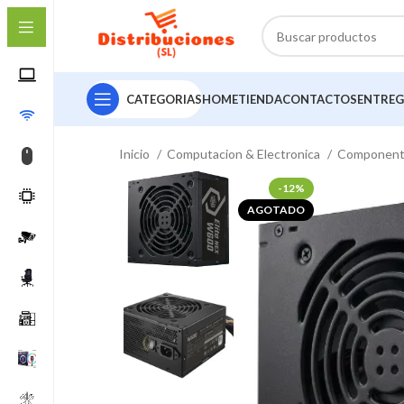
CATEGORIAS
HOME
TIENDA
CONTACTOS
ENTREG
Inicio
Computacion & Electronica
Componen
-12%
AGOTADO