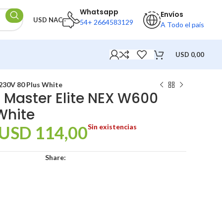
Whatsapp
Envíos
USD NAC
54+ 2664583129
A Todo el país
USD
0,00
230V 80 Plus White
 Master Elite NEX W600
White
USD
114,00
Sin existencias
Share: