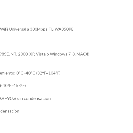
a WiFi Universal a 300Mbps TL-WA850RE
8SE, NT, 2000, XP, Vista o Windows 7, 8, MAC®
amiento: 0°C~40°C (32°F~104°F)
(-40°F~158°F)
0%~90% sin condensación
ndensación