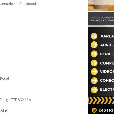
turno de sueño tranquilo
 Reset
2.11g, IEEE 802.11b
.0in)