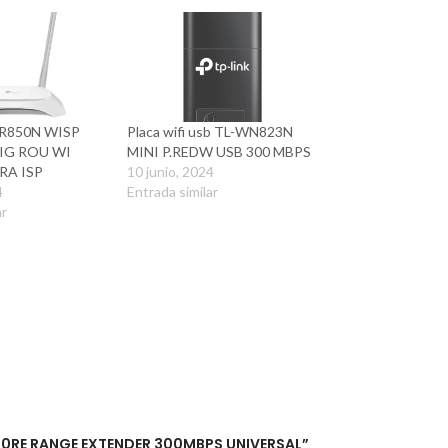
WR850N WISP
Placa wifi usb TL-WN823N
IG ROU WI
MINI P.REDW USB 300 MBPS
RA ISP
10 junio, 2024
4
Entrada similar
ar
A850RE RANGE EXTENDER 300MBPS UNIVERSAL”