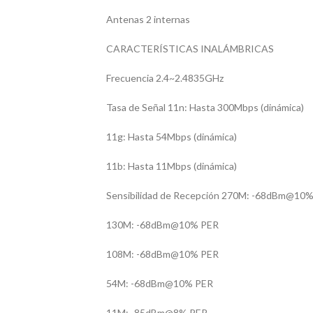
Antenas 2 internas
CARACTERÍSTICAS INALÁMBRICAS
Frecuencia 2.4~2.4835GHz
Tasa de Señal 11n: Hasta 300Mbps (dinámica)
11g: Hasta 54Mbps (dinámica)
11b: Hasta 11Mbps (dinámica)
Sensibilidad de Recepción 270M: -68dBm@10
130M: -68dBm@10% PER
108M: -68dBm@10% PER
54M: -68dBm@10% PER
11M: -85dBm@8% PER