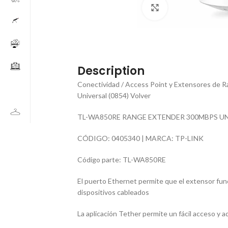
Click to enlarge
Description
Conectividad / Access Point y Extensores d
Universal (0854) Volver
TL-WA850RE RANGE EXTENDER 300MBPS UNI
CÓDIGO: 0405340 | MARCA: TP-LINK
Código parte: TL-WA850RE
El puerto Ethernet permite que el extensor fu
dispositivos cableados
La aplicación Tether permite un fácil acceso y a