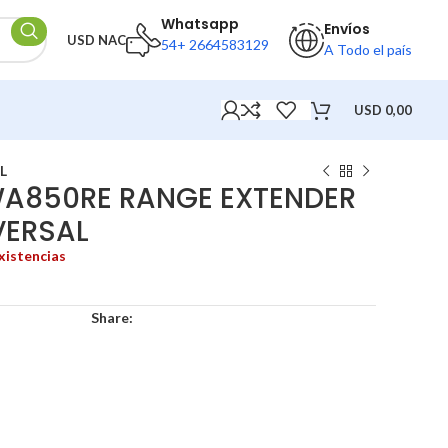
Whatsapp
Envíos
USD NAC
54+ 2664583129
A Todo el país
USD
0,00
L
-WA850RE RANGE EXTENDER
VERSAL
xistencias
Share: