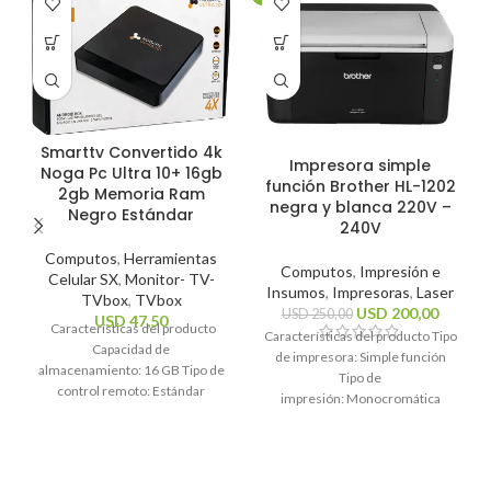
Smarttv Convertido 4k
Impresora simple
Noga Pc Ultra 10+ 16gb
función Brother HL-1202
2gb Memoria Ram
negra y blanca 220V –
Negro Estándar
240V
Computos
,
Herramientas
Computos
,
Impresión e
Celular SX
,
Monitor- TV-
Insumos
,
Impresoras
,
Laser
TVbox
,
TVbox
USD
200,00
USD
250,00
USD
47,50
Características del producto
Características del producto Tipo
Capacidad de
de impresora: Simple función
almacenamiento: 16 GB Tipo de
Tipo de
control remoto: Estándar
impresión: Monocromática
Sistema operativo: Android 10
Tecnología de impresión: Láser
Estándares Wi-Fi: 2.4GHz, 5Ghz
Funciones de la
Resolución máxima
impresora: Impresión
Características generales Marca