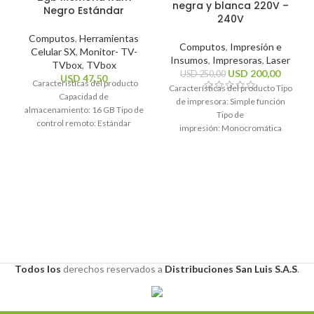
negra y blanca 220V –
Negro Estándar
240V
Computos
,
Herramientas
Computos
,
Impresión e
Celular SX
,
Monitor- TV-
Insumos
,
Impresoras
,
Laser
TVbox
,
TVbox
USD
200,00
USD
250,00
USD
47,50
Características del producto
Características del producto Tipo
Capacidad de
de impresora: Simple función
almacenamiento: 16 GB Tipo de
Tipo de
control remoto: Estándar
impresión: Monocromática
Sistema operativo: Android 10
Tecnología de impresión: Láser
Estándares Wi-Fi: 2.4GHz, 5Ghz
Funciones de la
Resolución máxima
impresora: Impresión
Características generales Marca
Todos los
derechos
reservados a
Distribuciones San Luis S.A.S
.