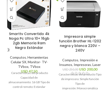
Smarttv Convertido 4k
Impresora simple
Noga Pc Ultra 10+ 16gb
función Brother HL-1202
2gb Memoria Ram
negra y blanca 220V –
Negro Estándar
240V
Computos
,
Herramientas
Computos
,
Impresión e
Celular SX
,
Monitor- TV-
Insumos
,
Impresoras
,
Laser
TVbox
,
TVbox
USD
200,00
USD
250,00
USD
47,50
Características del producto
Características del producto Tipo
Capacidad de
de impresora: Simple función
almacenamiento: 16 GB Tipo de
Tipo de
control remoto: Estándar
impresión: Monocromática
Sistema operativo: Android 10
Tecnología de impresión: Láser
Estándares Wi-Fi: 2.4GHz, 5Ghz
Funciones de la
Resolución máxima
impresora: Impresión
Características generales Marca