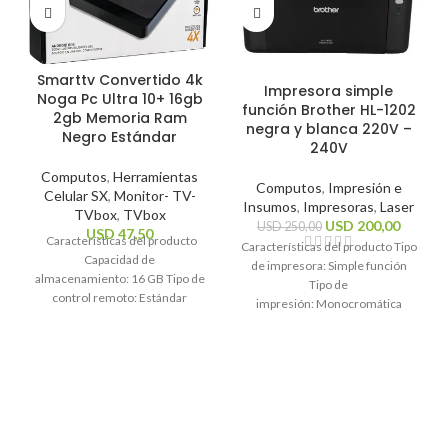
Smarttv Convertido 4k
Impresora simple
Noga Pc Ultra 10+ 16gb
función Brother HL-1202
2gb Memoria Ram
negra y blanca 220V –
Negro Estándar
240V
Computos
,
Herramientas
Computos
,
Impresión e
Celular SX
,
Monitor- TV-
Insumos
,
Impresoras
,
Laser
TVbox
,
TVbox
USD
200,00
USD
250,00
USD
47,50
Características del producto
Características del producto Tipo
Capacidad de
de impresora: Simple función
almacenamiento: 16 GB Tipo de
Tipo de
control remoto: Estándar
impresión: Monocromática
Sistema operativo: Android 10
Tecnología de impresión: Láser
Estándares Wi-Fi: 2.4GHz, 5Ghz
Funciones de la
Resolución máxima
impresora: Impresión
Características generales Marca