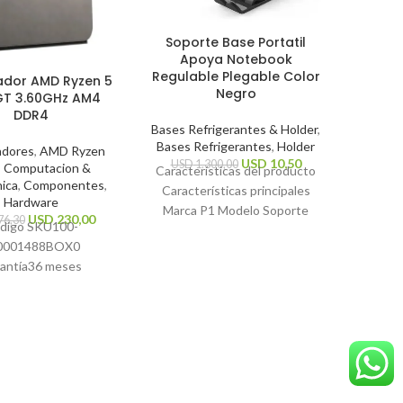
Mouse
Soporte Base Portatil
Mi
Apoya Notebook
Regulable Plegable Color
ador AMD Ryzen 5
Perifé
Negro
T 3.60GHz AM4
DDR4
US
Bases Refrigerantes & Holder
,
Caracte
Bases Refrigerantes
,
Holder
Tip
adores
,
AMD Ryzen
USD
10,50
USD
1.300,00
,
Computacion &
Resoluc
Características del producto
nica
,
Componentes
,
dpi Tip
Características principales
Hardware
inalámbr
Marca P1 Modelo Soporte
USD
230,00
76,30
digo SKU
100-
general
Notebook Color Negro Otras
0001488BOX
0
características Tipo de
antía
36 meses
soporte Ajustable Materiales
Peso
0.41 kg
Polímero
nes
13.4cm x 6.8cm x
13.1cm