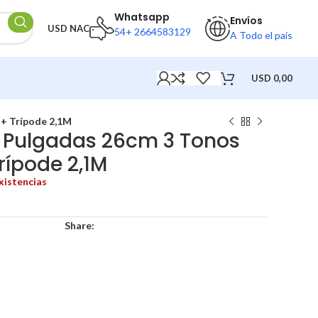
Whatsapp
Envíos
USD NAC
54+ 2664583129
A Todo el país
USD
0,00
 + Trípode 2,1M
0 Pulgadas 26cm 3 Tonos
rípode 2,1M
xistencias
Share: