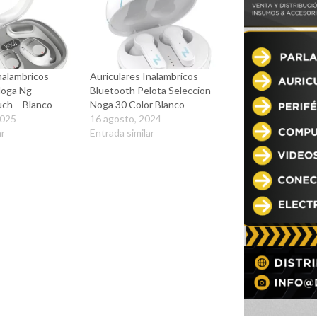
nalambricos
Auriculares Inalambricos
Noga Ng-
Bluetooth Pelota Seleccion
ch – Blanco
Noga 30 Color Blanco
2025
16 agosto, 2024
ar
Entrada similar