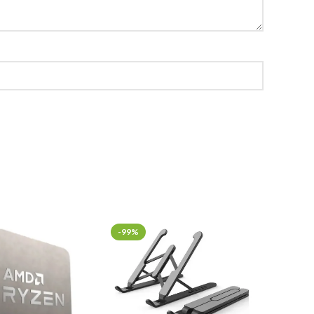
-99%
-30%