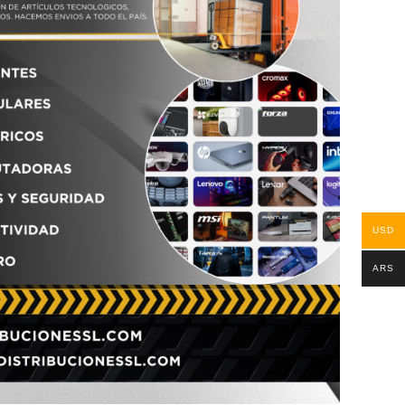
USD
ARS