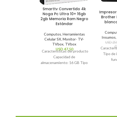
Smarttv Convertido 4k
Impresor
Noga Pc Ultra 10+ 16gb
Brother 
2gb Memoria Ram Negro
blanc
Estándar
Compu
Computos
,
Herramientas
Insumos
Celular SX
,
Monitor- TV-
USD
250
TVbox
,
TVbox
Caracterí
USD
47,50
Características del producto
Tipo de 
Capacidad de
fun
almacenamiento: 16 GB Tipo
impresió
de control remoto: Estándar
Te
Sistema operativo: Android
impresión:
10 Estándares Wi-Fi: 2.4GHz,
la impr
5Ghz Resolución máxima
Caracter