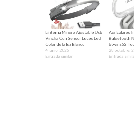
Linterna Minero Ajustable Usb
Auriculares I
Vincha Con Sensor Luces Led
Buluetooth 
Color de la luz Blanco
btwins52 Tou
4 junio, 2025
28 octubre, 
Entrada similar
Entrada simil