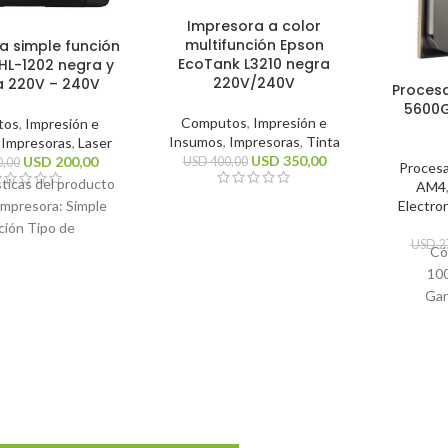
Impresora a color
multifunción Epson
a simple función
EcoTank L3210 negra
HL-1202 negra y
220V/240V
a 220V – 240V
Proces
5600G
Computos
,
Impresión e
tos
,
Impresión e
Insumos
,
Impresoras
,
Tinta
,
Impresoras
,
Laser
USD
350,00
USD
200,00
USD
400,00
,00
Proces
sticas del producto
AM4
Electro
impresora: Simple
ción Tipo de
USD
2
n: Monocromática
Có
cnología de
10
 Láser Funciones de
Gar
esora: Impresión
ísticas generales
Dimensio
Marca