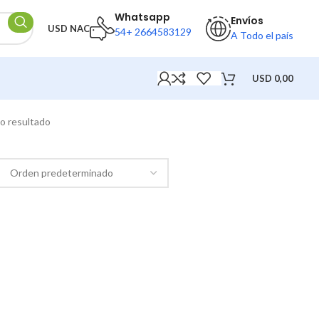
Whatsapp
Envíos
USD NAC
54+ 2664583129
A Todo el país
USD
0,00
o resultado