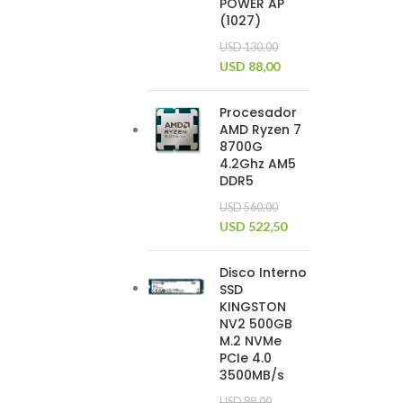
POWER AP
(1027)
USD
130,00
USD
88,00
Procesador
AMD Ryzen 7
8700G
4.2Ghz AM5
DDR5
USD
560,00
USD
522,50
Disco Interno
SSD
KINGSTON
NV2 500GB
M.2 NVMe
PCIe 4.0
3500MB/s
USD
88,00