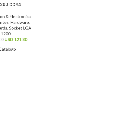
1200 DDR4
n & Electronica
,
ntes
,
Hardware
,
ards
,
Socket LGA
1200
USD
121,80
00
Catálogo