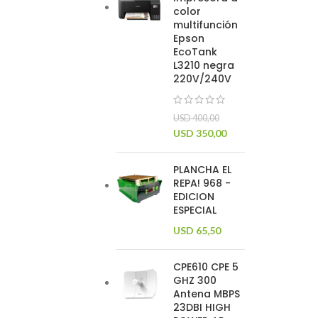
color
multifunción
Epson
EcoTank
L3210 negra
220V/240V
USD
400,00
USD
350,00
PLANCHA EL
REPA! 968 -
EDICION
ESPECIAL
USD
65,50
CPE610 CPE 5
GHZ 300
Antena MBPS
23DBI HIGH