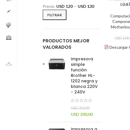
LGA
Precio:
USD 120
—
USD 130
FILTRAR
Computacio
Compone
Motherbo
USD
139,
PRODUCTOS MEJOR
VALORADOS
Descargar 
Impresora
simple
función
Brother HL-
1202 negra y
blanca 220V
- 240V
USD
250,00
USD
200,00
Impresora a