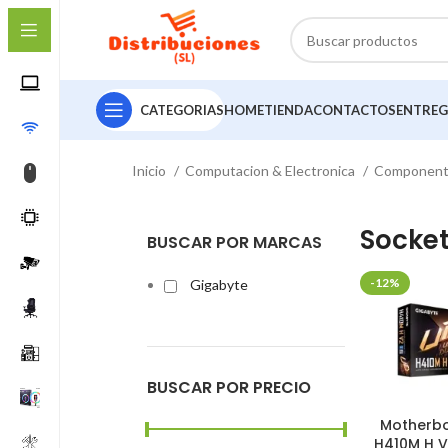
CATEGORIAS
HOME
TIENDA
CONTACTOS
ENTREG
Inicio
Computacion & Electronica
Componen
Socket
BUSCAR POR MARCAS
-12%
Gigabyte
BUSCAR POR PRECIO
Motherb
H410M H V