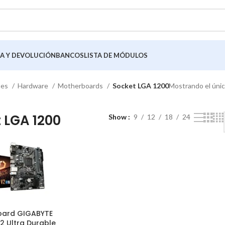
A Y DEVOLUCIÓN
BANCOS
LISTA DE MÓDULOS
tes
Hardware
Motherboards
Socket LGA 1200
Mostrando el únic
 LGA 1200
Show
9
12
18
24
oard GIGABYTE
2 Ultra Durable