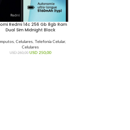
aomi Redmi 14c 256 Gb 8gb Ram
Dual Sim Midnight Black
mputos
,
Celulares
,
Telefonía Celular
,
Celulares
USD
250,00
USD
260,00