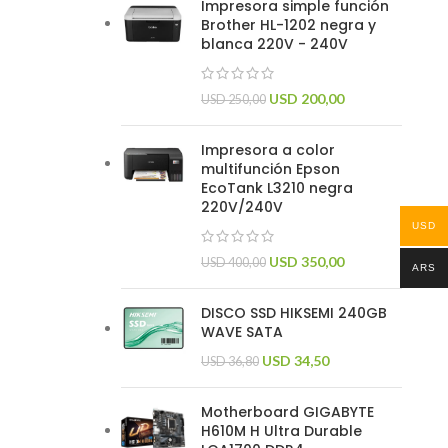
Impresora simple función
Brother HL-1202 negra y
blanca 220V - 240V
USD
200,00
USD
250,00
Impresora a color
multifunción Epson
EcoTank L3210 negra
220V/240V
USD
USD
350,00
USD
400,00
ARS
DISCO SSD HIKSEMI 240GB
WAVE SATA
USD
34,50
USD
36,80
Motherboard GIGABYTE
H610M H Ultra Durable