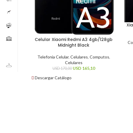
Xi
Celular Xiaomi Redmi A3 4gb/128gb
Co
Midnight Black
Telefonía Celular
,
Celulares
,
Computos
,
Celulares
USD
165,10
USD
170,00
Descargar Catálogo