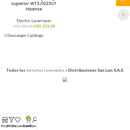
USD
superior WT3J1023UT
Hisense
Electro
,
Lavarropas
USD
331,00
USD
394,00
Descargar Catálogo
Todos los
derechos
reservados a
Distribuciones San Luis S.A.S
.
0
Shop
Filters
Deseados
Carrito
Mi cuenta