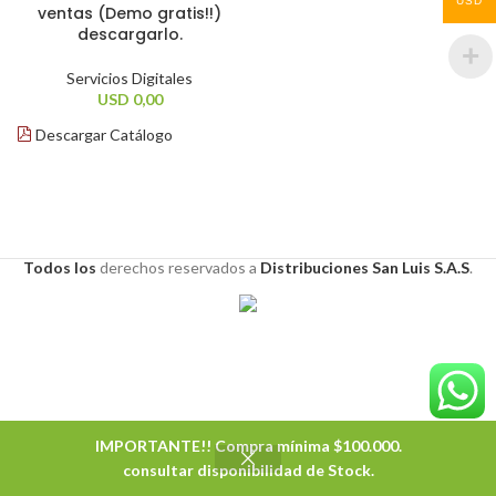
USD
ventas (Demo gratis!!)
descargarlo.
Servicios Digitales
USD
0,00
Descargar Catálogo
Todos los
derechos
reservados a
Distribuciones San Luis S.A.S
.
IMPORTANTE!! Compra mínima $100.000.
0
consultar disponibilidad de Stock.
Shop
Filters
Deseados
Carrito
Mi cuenta